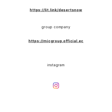
Long Coat(ロングコート)
Outdoor(アウトドア)
SK-8(スケート)
US Military（ユーエスミリタリー）
Bag(バッグ)
https://lit.link/desertsnow
Sport(スポーツ)
Character（キャラクター）
Animal (アニマル)
EURO Military(ユーロミリタリー)
group company
Shop coat（ショップコート）
Flannel(フランネル)
carhartt(カーハート)
Ralph Lauren(ラルフローレン)
https://micgroup.official.ec
EURO WORK(ユーロワーク)
Western(ウエスタン)
Character(キャラ)
Painter(ペインター)
instagram
Leather Jacket(レザージャケット)
PENDLETON（ペンドルトン）
Hard Rock CAFE(ハードロックカフェ)
Slacks(スラックス）
Barbour(バブアー)
Hard Rock HOTEL（ハードロックホテル）
Sports(スポーツ)
Hunting Jacket(ハンティングジャケット)
Dress Jeans(スタプレ、ランチャーパンツ)
STA-PREST(スタプレ)
Wool(ウール)
Levi's(リーバイス)