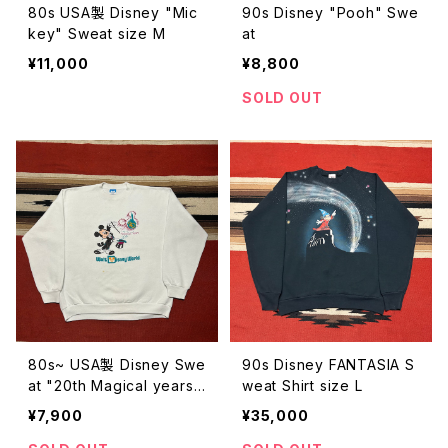
80s USA製 Disney "Mic
90s Disney "Pooh" Swe
key" Sweat size M
at
¥11,000
¥8,800
SOLD OUT
80s~ USA製 Disney Swe
90s Disney FANTASIA S
at "20th Magical years"
weat Shirt size L
size XL
¥7,900
¥35,000