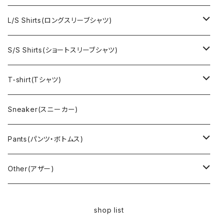
Ralph Laurne(ラルフローレン)
Reverse Weave(リバースウィーブ)
Ralph Lauren(ラルフローレン)
L/S Shirts(ロングスリーブシャツ)
Denim jacket(デニムジャケット)
Sports sweat(スポーツ スウェット)
Brand(ブランド)
Ralph Lauren(ラルフローレン)
S/S Shirts(ショートスリーブシャツ)
Vest(ベスト)
Character(キャラクター)
LACOSTE(ラコステ)
Brooks Brothers(ブルックスブラザーズ)
Ralph Lauren (ラルフローレン)
T-shirt(Tシャツ)
Outdoor(アウトドア)
Lee （リー）
Cardigan(カーディガン)
Military（ミリタリー）
Hawaiian(ハワイアン)
Champion(チャンピオン)
Sneaker(スニーカー)
Cover all(カバーオール)
Russell（ラッセル）
Vest(ベスト)
Euro(ヨーロッパ)
Military (ミリタリー )
Sport(スポーツ)
Pants(パンツ・ボトムス)
Nylon Jacket(ナイロンジャケット)
Military （ミリタリー）
Work（ワーク）
bowling（ボウリング）
Harley Davidson(ハーレーダビッドソン)
Carhartt,Dickies(カーハート、ディッキーズ)
Other(アザー)
Carhartt(カーハート )
柄
Outdoor（アウトドア）
BAND（バンド）
Over all,All in one
apron(エプロン)
shop list