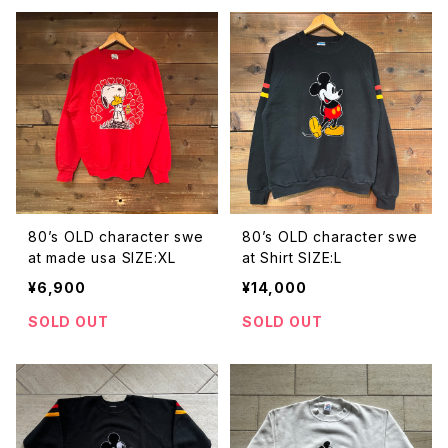
80’s OLD character swe
80’s OLD character swe
at made usa SIZE:XL
at Shirt SIZE:L
¥6,900
¥14,000
SOLD OUT
SOLD OUT