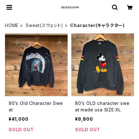
HOME
Sweat(スウェット)
Character(キャラクター)
90’s Old Character Swe
80’s OLD character swe
at
at made usa SIZE:XL
¥41,000
¥9,800
SOLD OUT
SOLD OUT