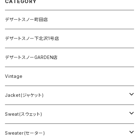
CATEGORY
デザートスノー町田店
デザートスノー下北沢1号店
デザートスノーGARDEN店
Vintage
Jacket(ジャケット)
US Military(ユーエスミリタリー)
Sweat(スウェット)
EURO Military(ユーロミリタリー）
Champion(チャンピオン)
Sweater(セーター)