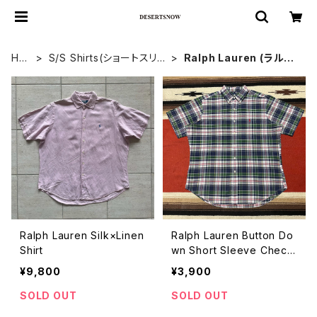
HO
S/S Shirts(ショートスリ
Ralph Lauren (ラルフ
ME
ーブシャツ)
ローレン)
Ralph Lauren Silk×Linen
Ralph Lauren Button Do
Shirt
wn Short Sleeve Check
Pattern Shirt size L
¥9,800
¥3,900
SOLD OUT
SOLD OUT