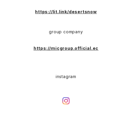
Long Coat(ロングコート)
Outdoor(アウトドア)
SK-8(スケート)
US Military（ユーエスミリタリー）
Bag(バッグ)
https://lit.link/desertsnow
Sport(スポーツ)
Character（キャラクター）
Animal (アニマル)
EURO Military(ユーロミリタリー)
group company
Shop coat（ショップコート）
Flannel(フランネル)
carhartt(カーハート)
Ralph Lauren(ラルフローレン)
https://micgroup.official.ec
EURO WORK(ユーロワーク)
Western(ウエスタン)
Character(キャラ)
Painter(ペインター)
instagram
Leather Jacket(レザージャケット)
PENDLETON（ペンドルトン）
Hard Rock CAFE(ハードロックカフェ)
Slacks(スラックス）
Barbour(バブアー)
Hard Rock HOTEL（ハードロックホテル）
Sports(スポーツ)
Hunting Jacket(ハンティングジャケット)
Dress Jeans(スタプレ、ランチャーパンツ)
STA-PREST(スタプレ)
Wool(ウール)
Levi's(リーバイス)