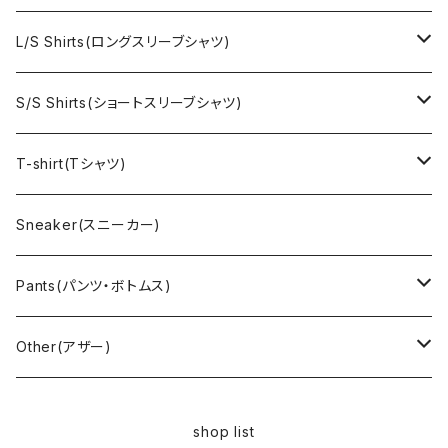
Ralph Laurne(ラルフローレン)
Reverse Weave(リバースウィーブ)
Ralph Lauren(ラルフローレン)
L/S Shirts(ロングスリーブシャツ)
Denim jacket(デニムジャケット)
Sports sweat(スポーツ スウェット)
Brand(ブランド)
Ralph Lauren(ラルフローレン)
S/S Shirts(ショートスリーブシャツ)
Vest(ベスト)
Character(キャラクター)
LACOSTE(ラコステ)
Brooks Brothers(ブルックスブラザーズ)
Ralph Lauren (ラルフローレン)
T-shirt(Tシャツ)
Outdoor(アウトドア)
Lee （リー）
Cardigan(カーディガン)
Military（ミリタリー）
Hawaiian(ハワイアン)
Champion(チャンピオン)
Sneaker(スニーカー)
Cover all(カバーオール)
Russell（ラッセル）
Vest(ベスト)
Euro(ヨーロッパ)
Military (ミリタリー )
Sport(スポーツ)
Pants(パンツ・ボトムス)
Nylon Jacket(ナイロンジャケット)
Military （ミリタリー）
Work（ワーク）
bowling（ボウリング）
Harley Davidson(ハーレーダビッドソン)
Carhartt,Dickies(カーハート、ディッキーズ)
Other(アザー)
Carhartt(カーハート )
柄
Outdoor（アウトドア）
BAND（バンド）
Over all,All in one
apron(エプロン)
shop list