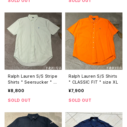
SOLD OUT
SOLD OUT
Ralph Lauren S/S Stripe
Ralph Lauren S/S Shirts
Shirts " Seersucker " si
" CLASSIC FIT " size XL
ze L
¥8,800
¥7,900
SOLD OUT
SOLD OUT