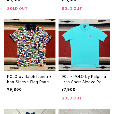
e XXL
SOLD OUT
SOLD OUT
POLO by Ralph lauren S
90s〜 POLO by Ralph la
hort Sleeve Flag Patter
uren Short Sleeve Polo
n Polo Shirt size S
Shirt size M
¥9,800
¥7,900
SOLD OUT