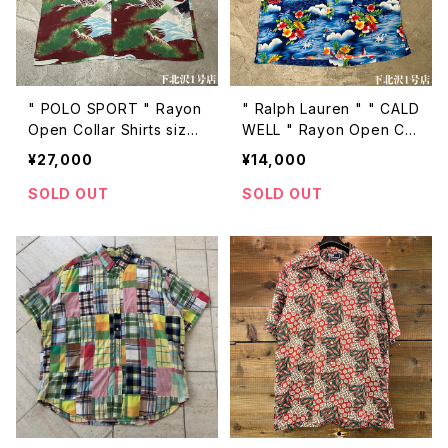
" POLO SPORT " Rayon
" Ralph Lauren " " CALD
Open Collar Shirts size
WELL " Rayon Open Col
L " 和柄 "
lar Shirts size L
¥27,000
¥14,000
SOLD OUT
SOLD OUT