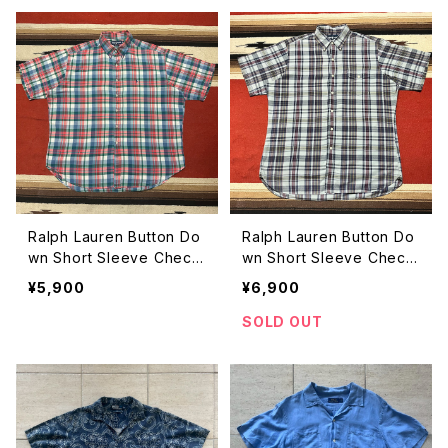
Ralph Lauren Button Do
Ralph Lauren Button Do
wn Short Sleeve Check
wn Short Sleeve Check
Pattern Shirt size XXL
Pattern Shirt size L
¥5,900
¥6,900
SOLD OUT