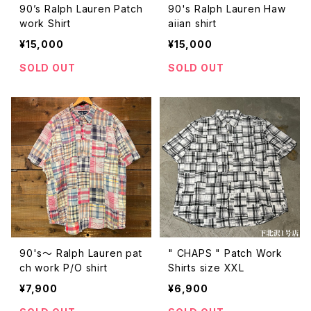
90’s Ralph Lauren Patch
90's Ralph Lauren Haw
work Shirt
aiian shirt
¥15,000
¥15,000
SOLD OUT
SOLD OUT
90's〜 Ralph Lauren pat
" CHAPS " Patch Work
ch work P/O shirt
Shirts size XXL
¥7,900
¥6,900