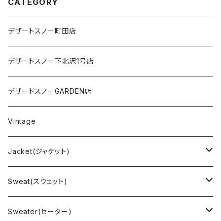
CATEGORY
デザートスノー町田店
デザートスノー下北沢1号店
デザートスノーGARDEN店
Vintage
Jacket(ジャケット)
US Military(ユーエスミリタリー)
Sweat(スウェット)
EURO Military(ユーロミリタリー）
Champion(チャンピオン)
Sweater(セーター)