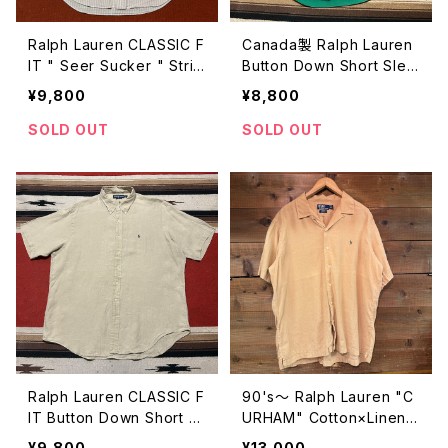
Ralph Lauren CLASSIC F
Canada製 Ralph Lauren
IT " Seer Sucker " Strip
Button Down Short Slee
e Button Down Short Sl
ve Shirts " Hand Woven
¥9,800
¥8,800
eeve Shirts size M
" " Indiana Cotton " siz
e L
SOLD OUT
SOLD OUT
Ralph Lauren CLASSIC F
90's〜 Ralph Lauren "C
IT Button Down Short Sl
URHAM" Cotton×Linen
eeve Shirts " Linen " siz
Open Collar Shirt S/S
¥9,800
¥13,000