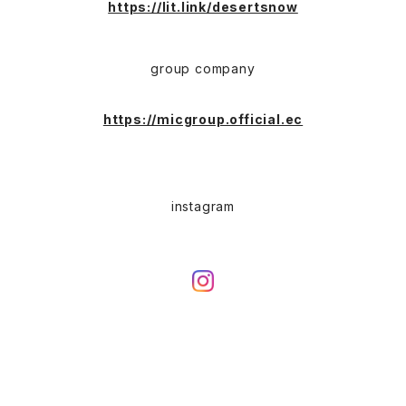
https://lit.link/desertsnow
Sport(スポーツ)
Character（キャラクター）
Animal (アニマル)
EURO Military(ユーロミリタリー)
group company
Shop coat（ショップコート）
Flannel(フランネル)
carhartt(カーハート)
Ralph Lauren(ラルフローレン)
https://micgroup.official.ec
EURO WORK(ユーロワーク)
Western(ウエスタン)
Character(キャラ)
Painter(ペインター)
instagram
Leather Jacket(レザージャケット)
PENDLETON（ペンドルトン）
Hard Rock CAFE(ハードロックカフェ)
Slacks(スラックス）
Barbour(バブアー)
Hard Rock HOTEL（ハードロックホテル）
Sports(スポーツ)
Hunting Jacket(ハンティングジャケット)
Dress Jeans(スタプレ、ランチャーパンツ)
STA-PREST(スタプレ)
Wool(ウール)
Levi's(リーバイス)