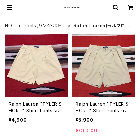
HOM
Pants(パンツ・ボトム
Ralph Lauren(ラルフロー
E
ス)
レン)
Ralph Lauren "TYLER S
Ralph Lauren "TYLER S
HORT" Short Pants size
HORT" Short Pants size
W34
W36
¥4,900
¥5,900
SOLD OUT