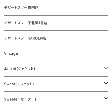
デザートスノー町田店
デザートスノー下北沢1号店
デザートスノーGARDEN店
Vintage
Jacket(ジャケット)
US Military(ユーエスミリタリー)
Sweat(スウェット)
EURO Military(ユーロミリタリー）
Champion(チャンピオン)
Sweater(セーター)