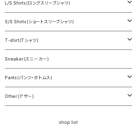
Ralph Laurne(ラルフローレン)
Reverse Weave(リバースウィーブ)
Ralph Lauren(ラルフローレン)
L/S Shirts(ロングスリーブシャツ)
Denim jacket(デニムジャケット)
Sports sweat(スポーツ スウェット)
Brand(ブランド)
Ralph Lauren(ラルフローレン)
S/S Shirts(ショートスリーブシャツ)
Vest(ベスト)
Character(キャラクター)
LACOSTE(ラコステ)
Brooks Brothers(ブルックスブラザーズ)
Ralph Lauren (ラルフローレン)
T-shirt(Tシャツ)
Outdoor(アウトドア)
Lee （リー）
Cardigan(カーディガン)
Military（ミリタリー）
Hawaiian(ハワイアン)
Champion(チャンピオン)
Sneaker(スニーカー)
Cover all(カバーオール)
Russell（ラッセル）
Vest(ベスト)
Euro(ヨーロッパ)
Military (ミリタリー )
Sport(スポーツ)
Pants(パンツ・ボトムス)
Nylon Jacket(ナイロンジャケット)
Military （ミリタリー）
Work（ワーク）
bowling（ボウリング）
Harley Davidson(ハーレーダビッドソン)
Carhartt,Dickies(カーハート、ディッキーズ)
Other(アザー)
Carhartt(カーハート )
柄
Outdoor（アウトドア）
BAND（バンド）
Over all,All in one
apron(エプロン)
shop list
Long Coat(ロングコート)
Outdoor(アウトドア)
SK-8(スケート)
US Military（ユーエスミリタリー）
Bag(バッグ)