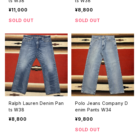
ts W38
ts W38
¥11,000
¥8,800
SOLD OUT
SOLD OUT
Ralph Lauren Denim Pan
Polo Jeans Company D
ts W38
enim Pants W34
¥8,800
¥9,800
SOLD OUT