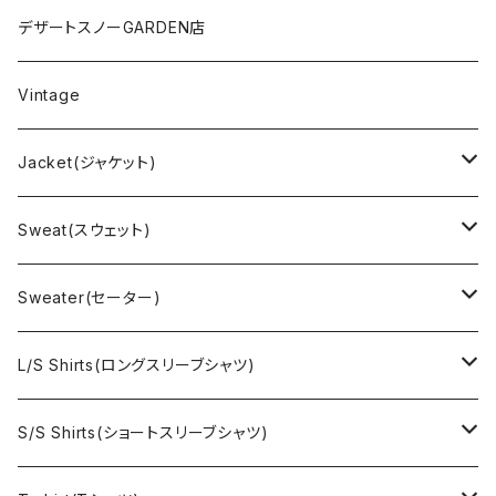
デザートスノーGARDEN店
Vintage
Jacket(ジャケット)
US Military(ユーエスミリタリー)
Sweat(スウェット)
EURO Military(ユーロミリタリー）
Champion(チャンピオン)
Sweater(セーター)
Ralph Laurne(ラルフローレン)
Reverse Weave(リバースウィーブ)
Ralph Lauren(ラルフローレン)
L/S Shirts(ロングスリーブシャツ)
Denim jacket(デニムジャケット)
Sports sweat(スポーツ スウェット)
Brand(ブランド)
Ralph Lauren(ラルフローレン)
S/S Shirts(ショートスリーブシャツ)