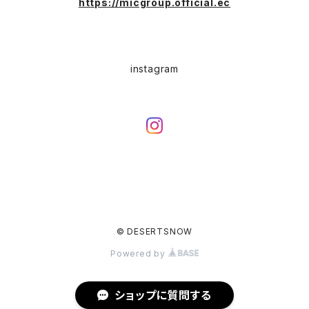
https://micgroup.official.ec
EURO WORK(ユーロワーク)
Western(ウエスタン)
Character(キャラ)
Painter(ペインター)
instagram
Leather Jacket(レザージャケット)
PENDLETON（ペンドルトン）
Hard Rock CAFE(ハードロックカフェ)
Slacks(スラックス）
Barbour(バブアー)
Hard Rock HOTEL（ハードロックホテル）
Sports(スポーツ)
Hunting Jacket(ハンティングジャケット)
Dress Jeans(スタプレ、ランチャーパンツ)
STA-PREST(スタプレ)
Wool(ウール)
Levi's(リーバイス)
© DESERTSNOW
Wrancher Dress Jeans(ランチャーパンツ)
Blue Denim(501,505,etc...)
Levi's（リーバイス）
Wrangler(ラングラー)
Powered by
Black Denim
Drizzler Jacket （ドリズラージャケット）
Lee（リー）
ショップに質問する