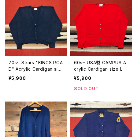
70s~ Sears "KINGS ROA
60s~ USA製 CAMPUS A
D" Acrylic Cardigan siz
crylic Cardigan size L
e XL
¥5,900
¥5,900
SOLD OUT