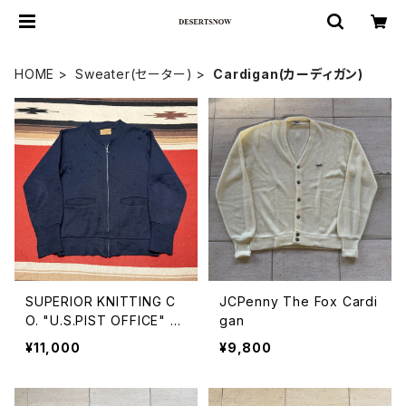
HOME
Sweater(セーター)
Cardigan(カーディガン)
SUPERIOR KNITTING C
JCPenny The Fox Cardi
O. "U.S.PIST OFFICE" Zi
gan
p Up Cardigan
¥11,000
¥9,800