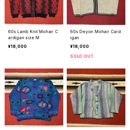
60s Lamb Knit Mohair C
60s Deyon Mohair Card
ardigan size M
igan
¥18,000
¥18,000
SOLD OUT