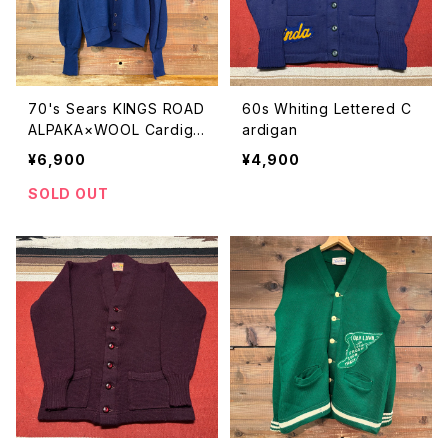
70's Sears KINGS ROAD
60s Whiting Lettered C
ALPAKA×WOOL Cardiga
ardigan
n SIZE:L
¥6,900
¥4,900
SOLD OUT