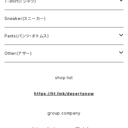
Vest(ベスト)
Character(キャラクター)
LACOSTE(ラコステ)
Brooks Brothers(ブルックスブラザーズ)
Ralph Lauren (ラルフローレン)
T-shirt(Tシャツ)
Outdoor(アウトドア)
Lee （リー）
Cardigan(カーディガン)
Military（ミリタリー）
Hawaiian(ハワイアン)
Champion(チャンピオン)
Sneaker(スニーカー)
Cover all(カバーオール)
Russell（ラッセル）
Vest(ベスト)
Euro(ヨーロッパ)
Military (ミリタリー )
Sport(スポーツ)
Pants(パンツ・ボトムス)
Nylon Jacket(ナイロンジャケット)
Military （ミリタリー）
Work（ワーク）
bowling（ボウリング）
Harley Davidson(ハーレーダビッドソン)
Carhartt,Dickies(カーハート、ディッキーズ)
Other(アザー)
Carhartt(カーハート )
柄
Outdoor（アウトドア）
BAND（バンド）
Over all,All in one
apron(エプロン)
shop list
Long Coat(ロングコート)
Outdoor(アウトドア)
SK-8(スケート)
US Military（ユーエスミリタリー）
Bag(バッグ)
https://lit.link/desertsnow
Sport(スポーツ)
Character（キャラクター）
Animal (アニマル)
EURO Military(ユーロミリタリー)
group company
Shop coat（ショップコート）
Flannel(フランネル)
carhartt(カーハート)
Ralph Lauren(ラルフローレン)