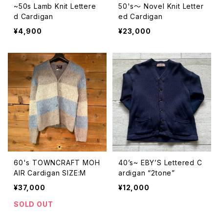
~50s Lamb Knit Lettere
50's〜 Novel Knit Letter
d Cardigan
ed Cardigan
¥4,900
¥23,000
60's TOWNCRAFT MOH
40’s~ EBY’S Lettered C
AIR Cardigan SIZE:M
ardigan “2tone”
¥37,000
¥12,000
SOLD OUT