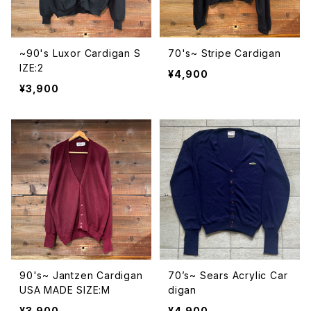
~90's Luxor Cardigan S
70's~ Stripe Cardigan
IZE:2
¥4,900
¥3,900
90's~ Jantzen Cardigan
70’s~ Sears Acrylic Car
USA MADE SIZE:M
digan
¥3,900
¥4,900