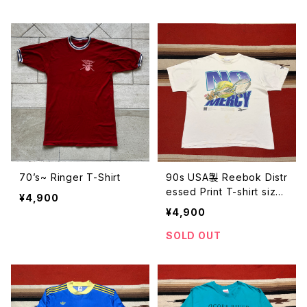
70’s~ Ringer T-Shirt
90s USA製 Reebok Distr
essed Print T-shirt size
¥4,900
XL
¥4,900
SOLD OUT