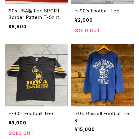
90s USA製 Lee SPORT
〜90’s Football Tee
Border Pattern T-Shirt s
¥2,900
ize M
¥6,900
SOLD OUT
〜90’s Football Tee
70’s Russell Football Te
e
¥3,900
¥15,000
SOLD OUT