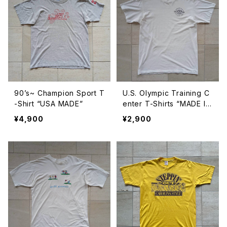
90’s~ Champion Sport T
U.S. Olympic Training C
-Shirt “USA MADE”
enter T-Shirts “MADE IN
USA”
¥4,900
¥2,900