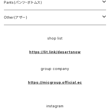
Cover all(カバーオール)
Russell（ラッセル）
Vest(ベスト)
Euro(ヨーロッパ)
Military (ミリタリー )
Sport(スポーツ)
Pants(パンツ・ボトムス)
Nylon Jacket(ナイロンジャケット)
Military （ミリタリー）
Work（ワーク）
bowling（ボウリング）
Harley Davidson(ハーレーダビッドソン)
Carhartt,Dickies(カーハート、ディッキーズ)
Other(アザー)
Carhartt(カーハート )
柄
Outdoor（アウトドア）
BAND（バンド）
Over all,All in one
apron(エプロン)
shop list
Long Coat(ロングコート)
Outdoor(アウトドア)
SK-8(スケート)
US Military（ユーエスミリタリー）
Bag(バッグ)
https://lit.link/desertsnow
Sport(スポーツ)
Character（キャラクター）
Animal (アニマル)
EURO Military(ユーロミリタリー)
group company
Shop coat（ショップコート）
Flannel(フランネル)
carhartt(カーハート)
Ralph Lauren(ラルフローレン)
https://micgroup.official.ec
EURO WORK(ユーロワーク)
Western(ウエスタン)
Character(キャラ)
Painter(ペインター)
instagram
Leather Jacket(レザージャケット)
PENDLETON（ペンドルトン）
Hard Rock CAFE(ハードロックカフェ)
Slacks(スラックス）