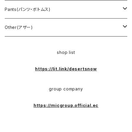
Cover all(カバーオール)
Russell（ラッセル）
Vest(ベスト)
Euro(ヨーロッパ)
Military (ミリタリー )
Sport(スポーツ)
Pants(パンツ・ボトムス)
Nylon Jacket(ナイロンジャケット)
Military （ミリタリー）
Work（ワーク）
bowling（ボウリング）
Harley Davidson(ハーレーダビッドソン)
Carhartt,Dickies(カーハート、ディッキーズ)
Other(アザー)
Carhartt(カーハート )
柄
Outdoor（アウトドア）
BAND（バンド）
Over all,All in one
apron(エプロン)
shop list
Long Coat(ロングコート)
Outdoor(アウトドア)
SK-8(スケート)
US Military（ユーエスミリタリー）
Bag(バッグ)
https://lit.link/desertsnow
Sport(スポーツ)
Character（キャラクター）
Animal (アニマル)
EURO Military(ユーロミリタリー)
group company
Shop coat（ショップコート）
Flannel(フランネル)
carhartt(カーハート)
Ralph Lauren(ラルフローレン)
https://micgroup.official.ec
EURO WORK(ユーロワーク)
Western(ウエスタン)
Character(キャラ)
Painter(ペインター)