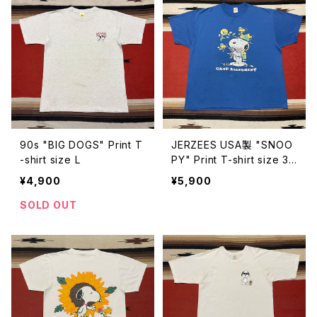
90s "BIG DOGS" Print T
JERZEES USA製 "SNOO
-shirt size L
PY" Print T-shirt size 3X
L
¥4,900
¥5,900
SOLD OUT