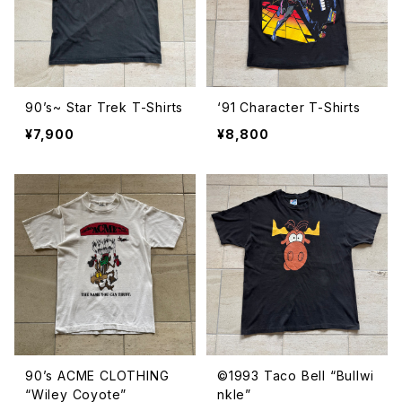
90’s~ Star Trek T-Shirts
‘91 Character T-Shirts
¥7,900
¥8,800
90’s ACME CLOTHING
©️1993 Taco Bell “Bullwi
“Wiley Coyote”
nkle”