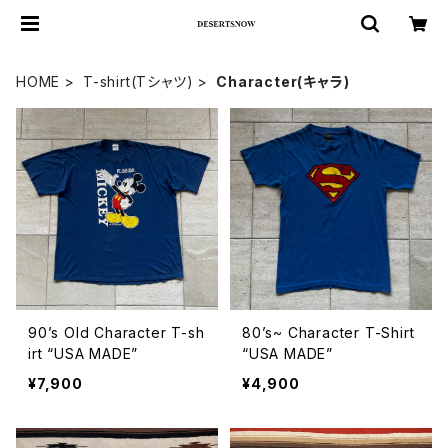
HOME
T-shirt(Tシャツ)
Character(キャラ)
90’s Old Character T-sh
80’s~ Character T-Shirt
irt “USA MADE”
“USA MADE”
¥7,900
¥4,900