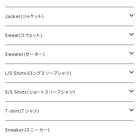
Jacket(ジャケット)
US Military(ユーエスミリタリー)
Sweat(スウェット)
EURO Military(ユーロミリタリー）
Champion(チャンピオン)
Sweater(セーター)
Ralph Laurne(ラルフローレン)
Reverse Weave(リバースウィーブ)
Ralph Lauren(ラルフローレン)
L/S Shirts(ロングスリーブシャツ)
Denim jacket(デニムジャケット)
Sports sweat(スポーツ スウェット)
Brand(ブランド)
Ralph Lauren(ラルフローレン)
S/S Shirts(ショートスリーブシャツ)
Vest(ベスト)
Character(キャラクター)
LACOSTE(ラコステ)
Brooks Brothers(ブルックスブラザーズ)
Ralph Lauren (ラルフローレン)
T-shirt(Tシャツ)
Outdoor(アウトドア)
Lee （リー）
Cardigan(カーディガン)
Military（ミリタリー）
Hawaiian(ハワイアン)
Champion(チャンピオン)
Sneaker(スニーカー)