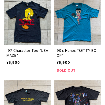
‘97 Character Tee “USA
90’s Hanes “BETTY BO
MADE”
OP”
¥5,900
¥5,900
SOLD OUT