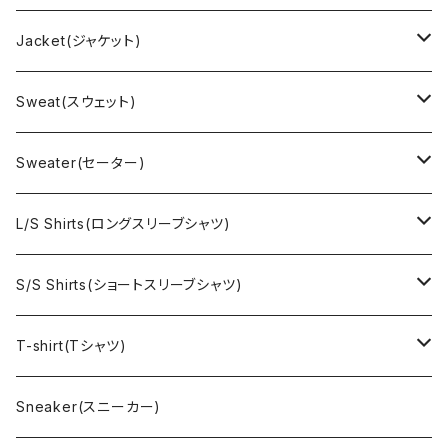
Jacket(ジャケット)
US Military(ユーエスミリタリー)
Sweat(スウェット)
EURO Military(ユーロミリタリー）
Champion(チャンピオン)
Sweater(セーター)
Ralph Laurne(ラルフローレン)
Reverse Weave(リバースウィーブ)
Ralph Lauren(ラルフローレン)
L/S Shirts(ロングスリーブシャツ)
Denim jacket(デニムジャケット)
Sports sweat(スポーツ スウェット)
Brand(ブランド)
Ralph Lauren(ラルフローレン)
S/S Shirts(ショートスリーブシャツ)
Vest(ベスト)
Character(キャラクター)
LACOSTE(ラコステ)
Brooks Brothers(ブルックスブラザーズ)
Ralph Lauren (ラルフローレン)
T-shirt(Tシャツ)
Outdoor(アウトドア)
Lee （リー）
Cardigan(カーディガン)
Military（ミリタリー）
Hawaiian(ハワイアン)
Champion(チャンピオン)
Sneaker(スニーカー)