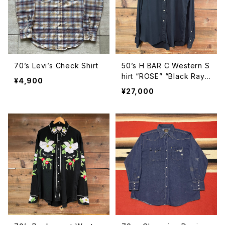
70’s Levi’s Check Shirt
50’s H BAR C Western S
hirt “ROSE” “Black Rayo
¥4,900
n”
¥27,000