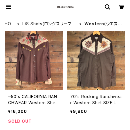
HOM
L/S Shirts(ロングスリーブシ
Western(ウエスタ
E
ャツ)
ン)
~50's CALIFORNIA RAN
70's Rocking Ranchwea
CHWEAR Western Shirt
r Western Shirt SIZE:L
SIZE:15.1/2
¥16,000
¥9,800
SOLD OUT