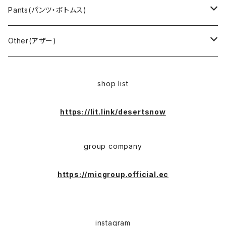
Cover all(カバーオール)
Russell（ラッセル）
Vest(ベスト)
Euro(ヨーロッパ)
Military (ミリタリー )
Sport(スポーツ)
Pants(パンツ・ボトムス)
Nylon Jacket(ナイロンジャケット)
Military （ミリタリー）
Work（ワーク）
bowling（ボウリング）
Harley Davidson(ハーレーダビッドソン)
Carhartt,Dickies(カーハート、ディッキーズ)
Other(アザー)
Carhartt(カーハート )
柄
Outdoor（アウトドア）
BAND（バンド）
Over all,All in one
apron(エプロン)
shop list
Long Coat(ロングコート)
Outdoor(アウトドア)
SK-8(スケート)
US Military（ユーエスミリタリー）
Bag(バッグ)
https://lit.link/desertsnow
Sport(スポーツ)
Character（キャラクター）
Animal (アニマル)
EURO Military(ユーロミリタリー)
group company
Shop coat（ショップコート）
Flannel(フランネル)
carhartt(カーハート)
Ralph Lauren(ラルフローレン)
https://micgroup.official.ec
EURO WORK(ユーロワーク)
Western(ウエスタン)
Character(キャラ)
Painter(ペインター)
instagram
Leather Jacket(レザージャケット)
PENDLETON（ペンドルトン）
Hard Rock CAFE(ハードロックカフェ)
Slacks(スラックス）