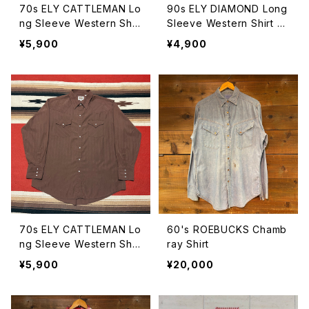
70s ELY CATTLEMAN Lo
90s ELY DIAMOND Long
ng Sleeve Western Shir
Sleeve Western Shirt si
t size LT
ze XL
¥5,900
¥4,900
70s ELY CATTLEMAN Lo
60's ROEBUCKS Chamb
ng Sleeve Western Shir
ray Shirt
t size XL
¥5,900
¥20,000