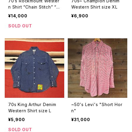
70’s Rockmount Wester
70s~ Champion Denim
n Shirt “Chain Stitch” “Fl
Western Shirt size XL
ower”
¥14,000
¥6,900
SOLD OUT
70s King Arthur Denim
~50's Levi's "Short Hor
Western Shirt size L
n"
¥5,900
¥31,000
SOLD OUT