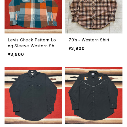
Levis Check Pattern Lo
70’s~ Western Shirt
ng Sleeve Western Shir
¥3,900
t size L
¥3,900