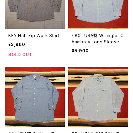
KEY Half Zip Work Shirt
~80s USA製 Wrangler C
hambray Long Sleeve S
¥3,900
hirt size XL
¥5,900
SOLD OUT