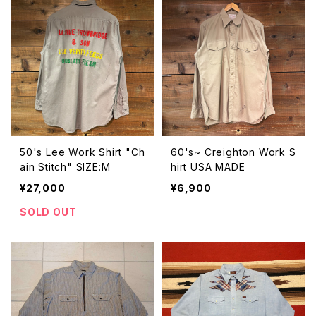
50's Lee Work Shirt "Ch
60's~ Creighton Work S
ain Stitch" SIZE:M
hirt USA MADE
¥27,000
¥6,900
SOLD OUT