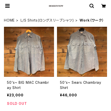
HOME
L/S Shirts(ロングスリーブシャツ)
Work（ワーク）
50's~ BIG MAC Chambr
50's~ Sears Chambray
ay Shirt
Shirt
¥23,000
¥46,000
SOLD OUT