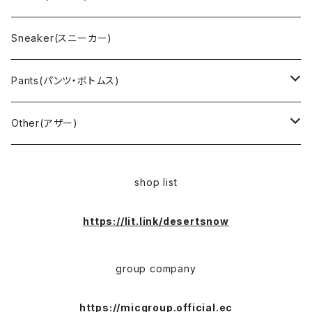
Outdoor(アウトドア)
Lee （リー）
Cardigan(カーディガン)
Military（ミリタリー）
Hawaiian(ハワイアン)
Champion(チャンピオン)
Sneaker(スニーカー)
Cover all(カバーオール)
Russell（ラッセル）
Vest(ベスト)
Euro(ヨーロッパ)
Military (ミリタリー )
Sport(スポーツ)
Pants(パンツ・ボトムス)
Nylon Jacket(ナイロンジャケット)
Military （ミリタリー）
Work（ワーク）
bowling（ボウリング）
Harley Davidson(ハーレーダビッドソン)
Carhartt,Dickies(カーハート、ディッキーズ)
Other(アザー)
Carhartt(カーハート )
柄
Outdoor（アウトドア）
BAND（バンド）
Over all,All in one
apron(エプロン)
shop list
Long Coat(ロングコート)
Outdoor(アウトドア)
SK-8(スケート)
US Military（ユーエスミリタリー）
Bag(バッグ)
https://lit.link/desertsnow
Sport(スポーツ)
Character（キャラクター）
Animal (アニマル)
EURO Military(ユーロミリタリー)
group company
Shop coat（ショップコート）
Flannel(フランネル)
carhartt(カーハート)
Ralph Lauren(ラルフローレン)
https://micgroup.official.ec