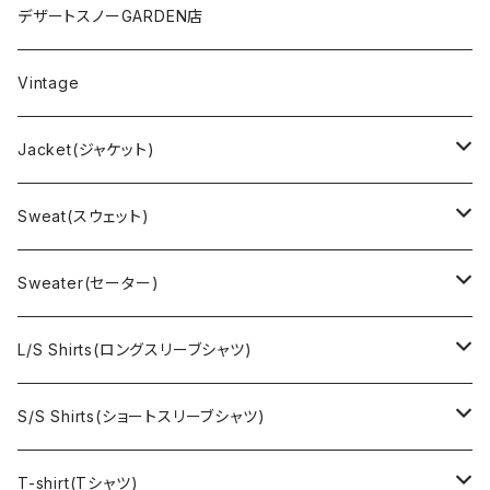
デザートスノーGARDEN店
Vintage
Jacket(ジャケット)
US Military(ユーエスミリタリー)
Sweat(スウェット)
EURO Military(ユーロミリタリー）
Champion(チャンピオン)
Sweater(セーター)
Ralph Laurne(ラルフローレン)
Reverse Weave(リバースウィーブ)
Ralph Lauren(ラルフローレン)
L/S Shirts(ロングスリーブシャツ)
Denim jacket(デニムジャケット)
Sports sweat(スポーツ スウェット)
Brand(ブランド)
Ralph Lauren(ラルフローレン)
S/S Shirts(ショートスリーブシャツ)
Vest(ベスト)
Character(キャラクター)
LACOSTE(ラコステ)
Brooks Brothers(ブルックスブラザーズ)
Ralph Lauren (ラルフローレン)
T-shirt(Tシャツ)