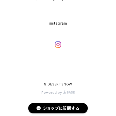
EURO WORK(ユーロワーク)
Western(ウエスタン)
Character(キャラ)
Painter(ペインター)
instagram
Leather Jacket(レザージャケット)
PENDLETON（ペンドルトン）
Hard Rock CAFE(ハードロックカフェ)
Slacks(スラックス）
Barbour(バブアー)
Hard Rock HOTEL（ハードロックホテル）
Sports(スポーツ)
Hunting Jacket(ハンティングジャケット)
Dress Jeans(スタプレ、ランチャーパンツ)
STA-PREST(スタプレ)
Wool(ウール)
Levi's(リーバイス)
© DESERTSNOW
Wrancher Dress Jeans(ランチャーパンツ)
Blue Denim(501,505,etc...)
Levi's（リーバイス）
Wrangler(ラングラー)
Powered by
Black Denim
Drizzler Jacket （ドリズラージャケット）
Lee（リー）
ショップに質問する