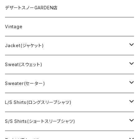
デザートスノーGARDEN店
Vintage
Jacket(ジャケット)
US Military(ユーエスミリタリー)
Sweat(スウェット)
EURO Military(ユーロミリタリー）
Champion(チャンピオン)
Sweater(セーター)
Ralph Laurne(ラルフローレン)
Reverse Weave(リバースウィーブ)
Ralph Lauren(ラルフローレン)
L/S Shirts(ロングスリーブシャツ)
Denim jacket(デニムジャケット)
Sports sweat(スポーツ スウェット)
Brand(ブランド)
Ralph Lauren(ラルフローレン)
S/S Shirts(ショートスリーブシャツ)