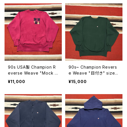
90s USA製 Champion R
90s~ Champion Revers
everse Weave "Mock N
e Weave "目付き" size
eck" size L
XL
¥11,000
¥15,000