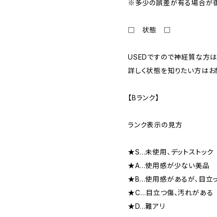
※多少の誤差が有る場合が御
□ 状態 □
USEDですので神経質な方は
詳しく状態を知りたい方はお
【Bランク】
ランク表示の見方
★S…未使用、デットストック
★A…使用感が少ない美品
★B…使用感があるが、目立
★C…目立つ傷、汚れがある
★D…難アリ