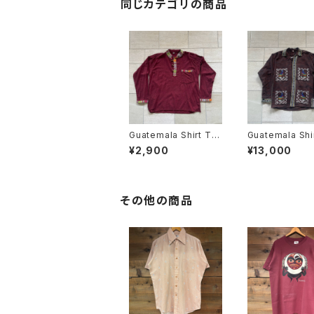
同じカテゴリの商品
Guatemala Shirt To
Guatemala Shi
ggle Button
etzal”
¥2,900
¥13,000
その他の商品