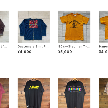
rt “Qu
Guatemala Shirt Flo
80’s〜Stedman T-S
Hanes
wer
hirt “MADE IN USA”
irt “
¥4,900
¥5,900
¥4,