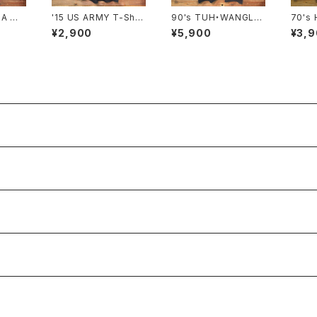
SA MA
'15 US ARMY T-Shirt
90's TUH・WANGLE
70's HINE
SIZE:L
D T-Shirt USA MADE
t SIZE
¥2,900
¥5,900
¥3,
SIZE:XL