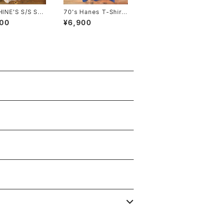
'S S/S Shir
70's Hanes T-Shirt
:14.1/2
SIZE:L
900
¥6,900