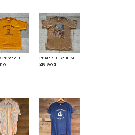
 Printed T-Sh
Printed T-Shirt”MA
MADE IN USA”
DE IN USA”
900
¥5,900