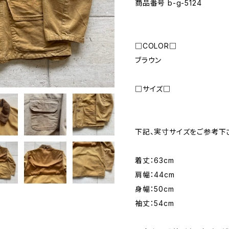
商品番号 b-g-5124
□COLOR□
ブラウン
□サイズ□
下記、実寸サイズをご参考下
着丈：63cm
肩幅：44cm
身幅：50cm
袖丈：54cm