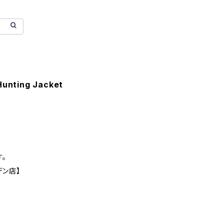
Hunting Jacket
。
デン店】