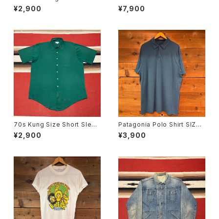
yabera Shirt size XL
¥2,900
¥7,900
70s Kung Size Short Sleev
Patagonia Polo Shirt SIZE:
e Shirt size 17
XL
¥2,900
¥3,900