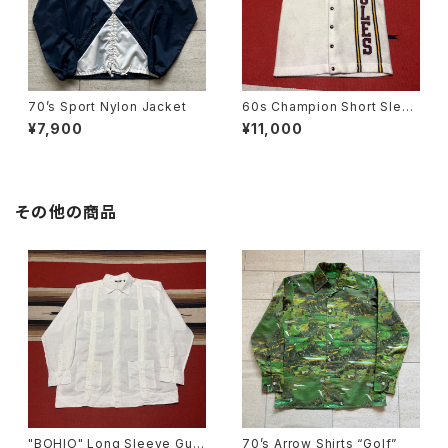
70’s Sport Nylon Jacket
60s Champion Short Sleev
e Stadium Jacket size S
¥7,900
¥11,000
その他の商品
"BOHIO" Long Sleeve Gua
70’s Arrow Shirts “Golf”