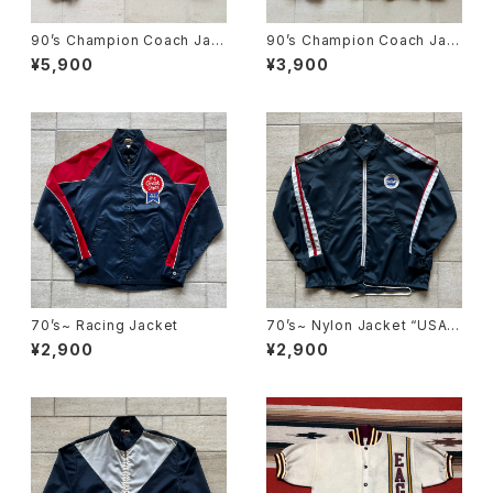
90’s Champion Coach Jac
90’s Champion Coach Jac
ket “USA MADE”
ket “USA MADE”
¥5,900
¥3,900
70’s~ Racing Jacket
70’s~ Nylon Jacket “USA
MADE”
¥2,900
¥2,900