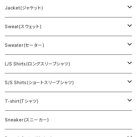
Jacket(ジャケット)
US Military(ユーエスミリタリー)
Sweat(スウェット)
EURO Military(ユーロミリタリー）
Champion(チャンピオン)
Sweater(セーター)
Ralph Laurne(ラルフローレン)
Reverse Weave(リバースウィーブ)
Ralph Lauren(ラルフローレン)
L/S Shirts(ロングスリーブシャツ)
Denim jacket(デニムジャケット)
Sports sweat(スポーツ スウェット)
Brand(ブランド)
Ralph Lauren(ラルフローレン)
S/S Shirts(ショートスリーブシャツ)
Vest(ベスト)
Character(キャラクター)
LACOSTE(ラコステ)
Brooks Brothers(ブルックスブラザーズ)
Ralph Lauren (ラルフローレン)
T-shirt(Tシャツ)
Outdoor(アウトドア)
Lee （リー）
Cardigan(カーディガン)
Military（ミリタリー）
Hawaiian(ハワイアン)
Champion(チャンピオン)
Sneaker(スニーカー)