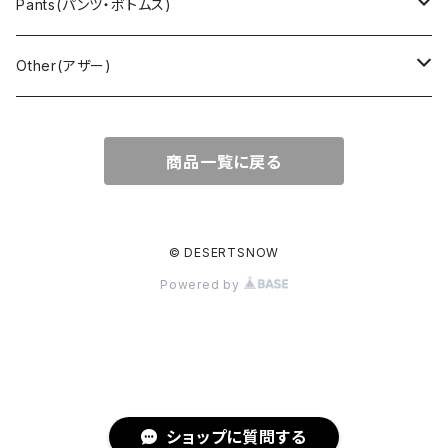
Cover all(カバーオール)
Russell（ラッセル）
Vest(ベスト)
Euro(ヨーロッパ)
Military (ミリタリー )
Sport(スポーツ)
Pants(パンツ・ボトムス)
Nylon Jacket(ナイロンジャケット)
Military （ミリタリー）
Work（ワーク）
bowling（ボウリング）
Harley Davidson(ハーレーダビッドソン)
Carhartt,Dickies(カーハート、ディッキーズ)
Other(アザー)
Carhartt(カーハート )
柄
Outdoor（アウトドア）
BAND（バンド）
Over all,All in one
apron(エプロン)
商品一覧に戻る
Long Coat(ロングコート)
Outdoor(アウトドア)
SK-8(スケート)
US Military（ユーエスミリタリー）
Bag(バッグ)
Sport(スポーツ)
Character（キャラクター）
Animal (アニマル)
EURO Military(ユーロミリタリー)
© DESERTSNOW
Powered by
Shop coat（ショップコート）
Flannel(フランネル)
carhartt(カーハート)
Ralph Lauren(ラルフローレン)
EURO WORK(ユーロワーク)
Western(ウエスタン)
Character(キャラ)
Painter(ペインター)
Leather Jacket(レザージャケット)
PENDLETON（ペンドルトン）
Hard Rock CAFE(ハードロックカフェ)
Slacks(スラックス）
ショップに質問する