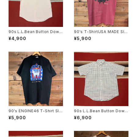
90s L.L.Bean Button Down
90's T-ShirtUSA MADE SIZ
Short Sleeve Stripe Shirt s
E:L
¥4,900
¥5,900
ize M
90's ENGINE46 T-Shirt SIZ
90s L.L.Bean Button Down
E:XL
Short Sleeve Check Shirt s
¥5,900
¥6,900
ize L