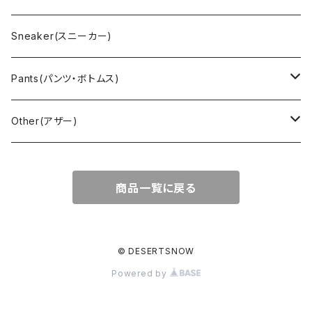
Outdoor(アウトドア)
Lee （リー）
Cardigan(カーディガン)
Military（ミリタリー）
Hawaiian(ハワイアン)
Champion(チャンピオン)
Sneaker(スニーカー)
Cover all(カバーオール)
Russell（ラッセル）
Vest(ベスト)
Euro(ヨーロッパ)
Military (ミリタリー )
Sport(スポーツ)
Pants(パンツ・ボトムス)
Nylon Jacket(ナイロンジャケット)
Military （ミリタリー）
Work（ワーク）
bowling（ボウリング）
Harley Davidson(ハーレーダビッドソン)
Carhartt,Dickies(カーハート、ディッキーズ)
Other(アザー)
Carhartt(カーハート )
柄
Outdoor（アウトドア）
BAND（バンド）
Over all,All in one
apron(エプロン)
商品一覧に戻る
Long Coat(ロングコート)
Outdoor(アウトドア)
SK-8(スケート)
US Military（ユーエスミリタリー）
Bag(バッグ)
Sport(スポーツ)
Character（キャラクター）
Animal (アニマル)
EURO Military(ユーロミリタリー)
© DESERTSNOW
Powered by
Shop coat（ショップコート）
Flannel(フランネル)
carhartt(カーハート)
Ralph Lauren(ラルフローレン)