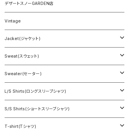
デザートスノーGARDEN店
Vintage
Jacket(ジャケット)
US Military(ユーエスミリタリー)
Sweat(スウェット)
EURO Military(ユーロミリタリー）
Champion(チャンピオン)
Sweater(セーター)
Ralph Laurne(ラルフローレン)
Reverse Weave(リバースウィーブ)
Ralph Lauren(ラルフローレン)
L/S Shirts(ロングスリーブシャツ)
Denim jacket(デニムジャケット)
Sports sweat(スポーツ スウェット)
Brand(ブランド)
Ralph Lauren(ラルフローレン)
S/S Shirts(ショートスリーブシャツ)
Vest(ベスト)
Character(キャラクター)
LACOSTE(ラコステ)
Brooks Brothers(ブルックスブラザーズ)
Ralph Lauren (ラルフローレン)
T-shirt(Tシャツ)