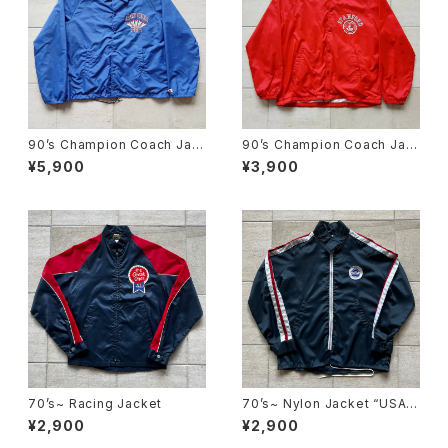
90’s Champion Coach Jac
90’s Champion Coach Jac
ket “USA MADE”
ket “USA MADE”
¥5,900
¥3,900
70’s~ Racing Jacket
70’s~ Nylon Jacket “USA
MADE”
¥2,900
¥2,900