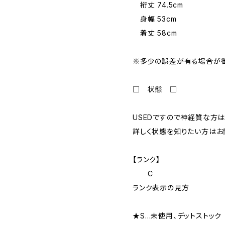
裄丈 74.5cm
身幅 53cm
着丈 58cm
※多少の誤差が有る場合が御
□ 状態 □
USEDですので神経質な方は
詳しく状態を知りたい方はお
【ランク】
C
ランク表示の見方
★S…未使用、デットストック