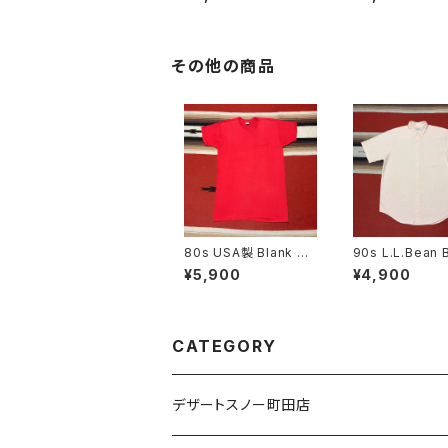
その他の商品
80s USA製 Blank Po
90s L.L.Bean 
cket T-shirt size XL
Down Short S
¥5,900
¥4,900
Stripe Shirt s
CATEGORY
デザートスノー町田店