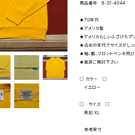
商品番号 B-S1-4044
★70年代
★アメリカ製
★アメリカらしいふざけたプリ
★古めの年代でサイズがしっ
★袖、裾、フロントペンキ飛
★是非ご検討下さい
□ カラー □
イエロー
□ サイズ □
表記 XL
参考実寸