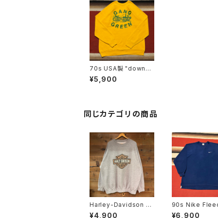
70s USA製 "downer
wear" Print Sweat si
¥5,900
ze XL
同じカテゴリの商品
Harley-Davidson S
90s Nike Flee
weat
eat Shirt size 
¥4,900
¥6,900