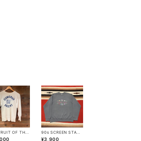
FRUIT OF THE
90s SCREEN STARS
 Vintage Swe
Print Raglan Sleeve
,000
¥3,900