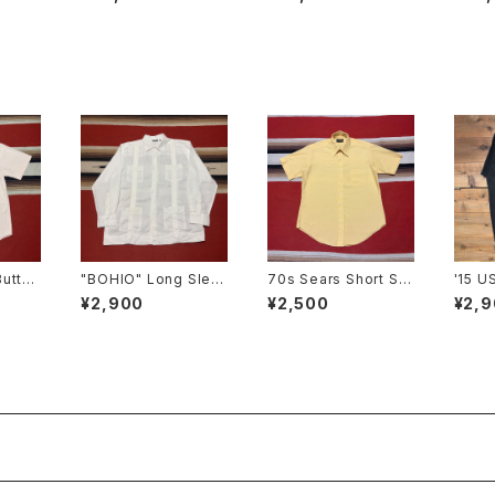
at
Button
"BOHIO" Long Slee
70s Sears Short Sle
'15 U
leeve
ve Guayabera Shirt
eve Shirt size XL
SIZE:
¥2,900
¥2,500
¥2,
ize M
size XL