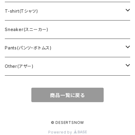
Vest(ベスト)
Character(キャラクター)
LACOSTE(ラコステ)
Brooks Brothers(ブルックスブラザーズ)
Ralph Lauren (ラルフローレン)
T-shirt(Tシャツ)
Outdoor(アウトドア)
Lee （リー）
Cardigan(カーディガン)
Military（ミリタリー）
Hawaiian(ハワイアン)
Champion(チャンピオン)
Sneaker(スニーカー)
Cover all(カバーオール)
Russell（ラッセル）
Vest(ベスト)
Euro(ヨーロッパ)
Military (ミリタリー )
Sport(スポーツ)
Pants(パンツ・ボトムス)
Nylon Jacket(ナイロンジャケット)
Military （ミリタリー）
Work（ワーク）
bowling（ボウリング）
Harley Davidson(ハーレーダビッドソン)
Carhartt,Dickies(カーハート、ディッキーズ)
Other(アザー)
Carhartt(カーハート )
柄
Outdoor（アウトドア）
BAND（バンド）
Over all,All in one
apron(エプロン)
商品一覧に戻る
Long Coat(ロングコート)
Outdoor(アウトドア)
SK-8(スケート)
US Military（ユーエスミリタリー）
Bag(バッグ)
Sport(スポーツ)
Character（キャラクター）
Animal (アニマル)
EURO Military(ユーロミリタリー)
© DESERTSNOW
Powered by