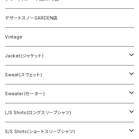
デザートスノーGARDEN店
Vintage
Jacket(ジャケット)
US Military(ユーエスミリタリー)
Sweat(スウェット)
EURO Military(ユーロミリタリー）
Champion(チャンピオン)
Sweater(セーター)
Ralph Laurne(ラルフローレン)
Reverse Weave(リバースウィーブ)
Ralph Lauren(ラルフローレン)
L/S Shirts(ロングスリーブシャツ)
Denim jacket(デニムジャケット)
Sports sweat(スポーツ スウェット)
Brand(ブランド)
Ralph Lauren(ラルフローレン)
S/S Shirts(ショートスリーブシャツ)