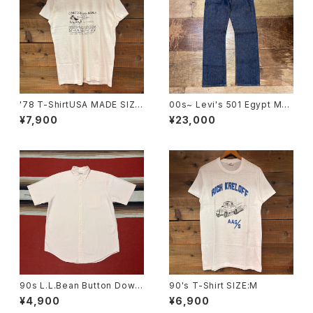
'78 T-ShirtUSA MADE SIZE:
00s~ Levi's 501 Egypt MA
L
DE SIZE:32×30
¥7,900
¥23,000
90s L.L.Bean Button Down
90's T-Shirt SIZE:M
Short Sleeve Stripe Shirt s
¥4,900
¥6,900
ize M