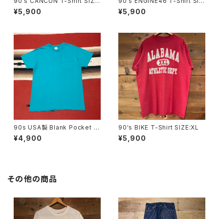
90's CANCUN T-Shirt SIZE:
90's ENGINE46 T-Shirt SIZ
44
E:XL
¥5,900
¥5,900
90s USA製 Blank Pocket T
90's BIKE T-Shirt SIZE:XL
-shirt size L
¥4,900
¥5,900
その他の商品