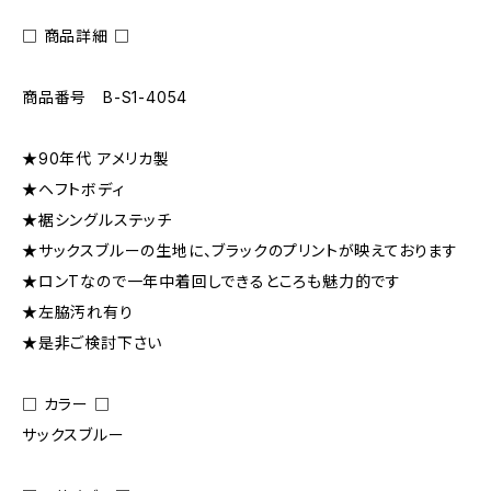
□ 商品詳細 □
商品番号 B-S1-4054
★90年代 アメリカ製
★ヘフトボディ
★裾シングルステッチ
★サックスブルーの生地に、ブラックのプリントが映えております
★ロンTなので一年中着回しできるところも魅力的です
★左脇汚れ有り
★是非ご検討下さい
□ カラー □
サックスブルー