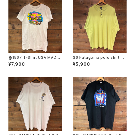
@1967 T-Shirt USA MADE
S6 Patagonia polo shirt SI
SIZE:L
ZE:XL
¥7,900
¥5,900