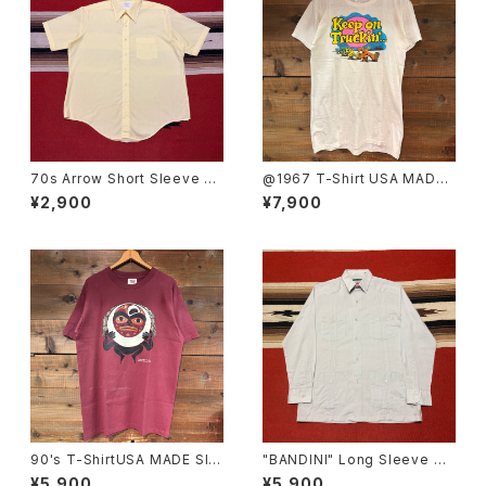
70s Arrow Short Sleeve Sh
@1967 T-Shirt USA MADE
irt size 17
SIZE:L
¥2,900
¥7,900
90's T-ShirtUSA MADE SIZ
"BANDINI" Long Sleeve Gu
E:L
ayabera Shirt size M
¥5,900
¥5,900