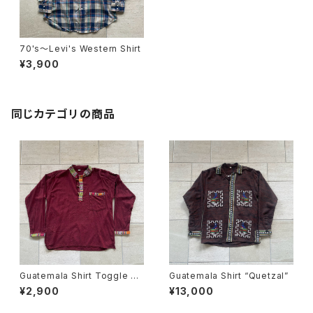
70's～Levi's Western Shirt
¥3,900
同じカテゴリの商品
Guatemala Shirt Toggle Bu
Guatemala Shirt “Quetzal”
tton
¥2,900
¥13,000