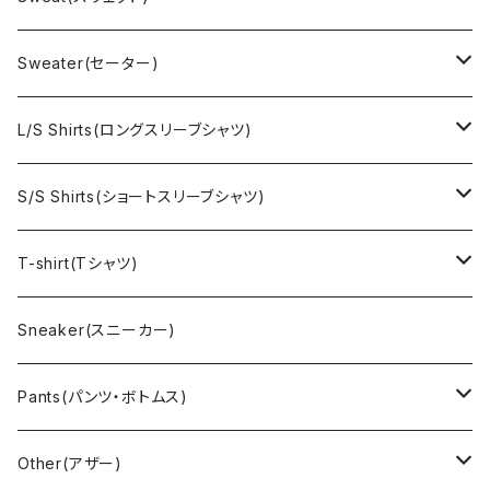
EURO Military(ユーロミリタリー）
Champion(チャンピオン)
Sweater(セーター)
Ralph Laurne(ラルフローレン)
Reverse Weave(リバースウィーブ)
Ralph Lauren(ラルフローレン)
L/S Shirts(ロングスリーブシャツ)
Denim jacket(デニムジャケット)
Sports sweat(スポーツ スウェット)
Brand(ブランド)
Ralph Lauren(ラルフローレン)
S/S Shirts(ショートスリーブシャツ)
Vest(ベスト)
Character(キャラクター)
LACOSTE(ラコステ)
Brooks Brothers(ブルックスブラザーズ)
Ralph Lauren (ラルフローレン)
T-shirt(Tシャツ)
Outdoor(アウトドア)
Lee （リー）
Cardigan(カーディガン)
Military（ミリタリー）
Hawaiian(ハワイアン)
Champion(チャンピオン)
Sneaker(スニーカー)
Cover all(カバーオール)
Russell（ラッセル）
Vest(ベスト)
Euro(ヨーロッパ)
Military (ミリタリー )
Sport(スポーツ)
Pants(パンツ・ボトムス)
Nylon Jacket(ナイロンジャケット)
Military （ミリタリー）
Work（ワーク）
bowling（ボウリング）
Harley Davidson(ハーレーダビッドソン)
Carhartt,Dickies(カーハート、ディッキーズ)
Other(アザー)