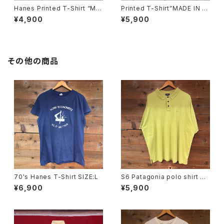
Hanes Printed T-Shirt “MA
Printed T-Shirt”MADE IN U
DE IN USA”
SA”
¥4,900
¥5,900
その他の商品
70's Hanes T-Shirt SIZE:L
S6 Patagonia polo shirt SI
ZE:XL
¥6,900
¥5,900