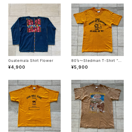
Guatemala Shirt Flower
80’s〜Stedman T-Shirt “M
ADE IN USA”
¥4,900
¥5,900