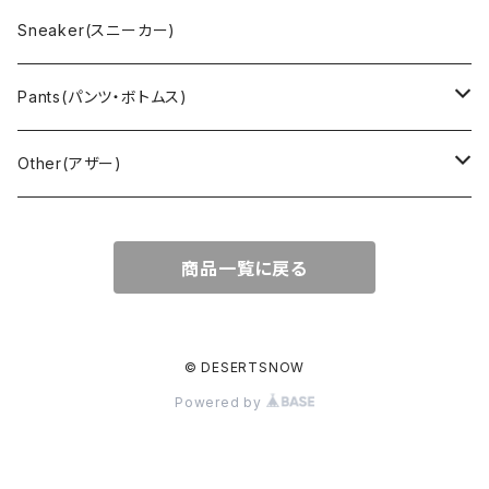
Outdoor(アウトドア)
Lee （リー）
Cardigan(カーディガン)
Military（ミリタリー）
Hawaiian(ハワイアン)
Champion(チャンピオン)
Sneaker(スニーカー)
Cover all(カバーオール)
Russell（ラッセル）
Vest(ベスト)
Euro(ヨーロッパ)
Military (ミリタリー )
Sport(スポーツ)
Pants(パンツ・ボトムス)
Nylon Jacket(ナイロンジャケット)
Military （ミリタリー）
Work（ワーク）
bowling（ボウリング）
Harley Davidson(ハーレーダビッドソン)
Carhartt,Dickies(カーハート、ディッキーズ)
Other(アザー)
Carhartt(カーハート )
柄
Outdoor（アウトドア）
BAND（バンド）
Over all,All in one
apron(エプロン)
商品一覧に戻る
Long Coat(ロングコート)
Outdoor(アウトドア)
SK-8(スケート)
US Military（ユーエスミリタリー）
Bag(バッグ)
Sport(スポーツ)
Character（キャラクター）
Animal (アニマル)
EURO Military(ユーロミリタリー)
© DESERTSNOW
Powered by
Shop coat（ショップコート）
Flannel(フランネル)
carhartt(カーハート)
Ralph Lauren(ラルフローレン)