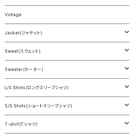
Vintage
Jacket(ジャケット)
US Military(ユーエスミリタリー)
Sweat(スウェット)
EURO Military(ユーロミリタリー）
Champion(チャンピオン)
Sweater(セーター)
Ralph Laurne(ラルフローレン)
Reverse Weave(リバースウィーブ)
Ralph Lauren(ラルフローレン)
L/S Shirts(ロングスリーブシャツ)
Denim jacket(デニムジャケット)
Sports sweat(スポーツ スウェット)
Brand(ブランド)
Ralph Lauren(ラルフローレン)
S/S Shirts(ショートスリーブシャツ)
Vest(ベスト)
Character(キャラクター)
LACOSTE(ラコステ)
Brooks Brothers(ブルックスブラザーズ)
Ralph Lauren (ラルフローレン)
T-shirt(Tシャツ)