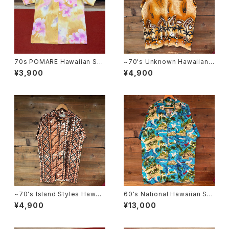
70s POMARE Hawaiian Shi
~70's Unknown Hawaiian
rt
Shirt
¥3,900
¥4,900
~70's Island Styles Hawaii
60's National Hawaiian Shi
an Shirt
rt SIZE:XXL
¥4,900
¥13,000