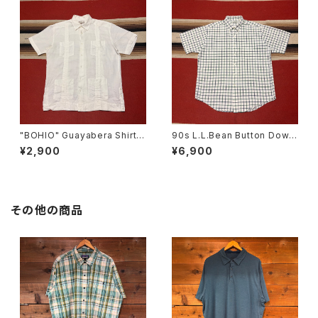
"BOHIO" Guayabera Shirt s
90s L.L.Bean Button Down
ize L
Short Sleeve Check Shirt s
¥2,900
¥6,900
ize L
その他の商品