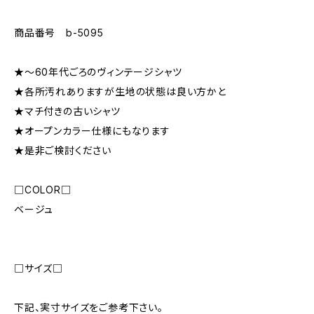
商品番号 b-5095
★〜60年代ごろのヴィンテージシャツ
★各所汚れありますが生地の状態は良い方かと
★マチ付きの古いシャツ
★オープンカラー仕様にもなります
★是非ご検討ください
□COLOR□
ベージュ
□サイズ□
下記、実寸サイズをご参考下さい。