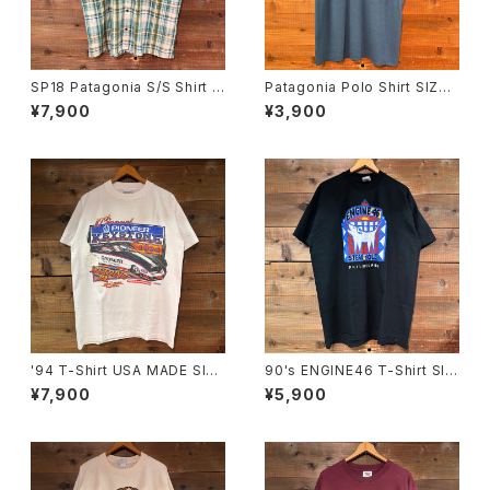
SP18 Patagonia S/S Shirt S
Patagonia Polo Shirt SIZE:
IZE:XL
XL
¥7,900
¥3,900
'94 T-Shirt USA MADE SIZ
90's ENGINE46 T-Shirt SIZ
E:M
E:XL
¥7,900
¥5,900