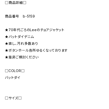
□商品詳細□
商品番号 b-5159
★70年代ごろのLeeのチョアジャケット
★バットダイデニム
★直し、汚れ多数あり
★ボタンホール各所ゆるくなっております
★是非ご検討ください
□COLOR□
バットダイ
□サイズ□