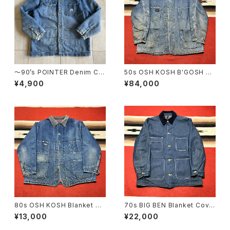
〜90’s POINTER Denim Co
50s OSH KOSH B'GOSH De
ver All
nim Chore Jacket
¥4,900
¥84,000
80s OSH KOSH Blanket Co
70s BIG BEN Blanket Cove
verall size 48
rall size 40
¥13,000
¥22,000