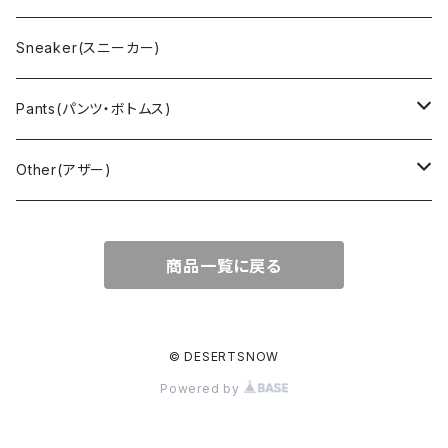
Outdoor(アウトドア)
Lee （リー）
Cardigan(カーディガン)
Military（ミリタリー）
Hawaiian(ハワイアン)
Champion(チャンピオン)
Sneaker(スニーカー)
Cover all(カバーオール)
Russell（ラッセル）
Vest(ベスト)
Euro(ヨーロッパ)
Military (ミリタリー )
Sport(スポーツ)
Pants(パンツ・ボトムス)
Nylon Jacket(ナイロンジャケット)
Military （ミリタリー）
Work（ワーク）
bowling（ボウリング）
Harley Davidson(ハーレーダビッドソン)
Carhartt,Dickies(カーハート、ディッキーズ)
Other(アザー)
Carhartt(カーハート )
柄
Outdoor（アウトドア）
BAND（バンド）
Over all,All in one
apron(エプロン)
商品一覧に戻る
Long Coat(ロングコート)
Outdoor(アウトドア)
SK-8(スケート)
US Military（ユーエスミリタリー）
Bag(バッグ)
Sport(スポーツ)
Character（キャラクター）
Animal (アニマル)
EURO Military(ユーロミリタリー)
© DESERTSNOW
Powered by
Shop coat（ショップコート）
Flannel(フランネル)
carhartt(カーハート)
Ralph Lauren(ラルフローレン)