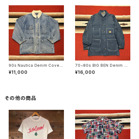
90s Nautica Denim Covera
70~80s BIG BEN Denim Co
ll size L
verall size 36
¥11,000
¥16,000
その他の商品