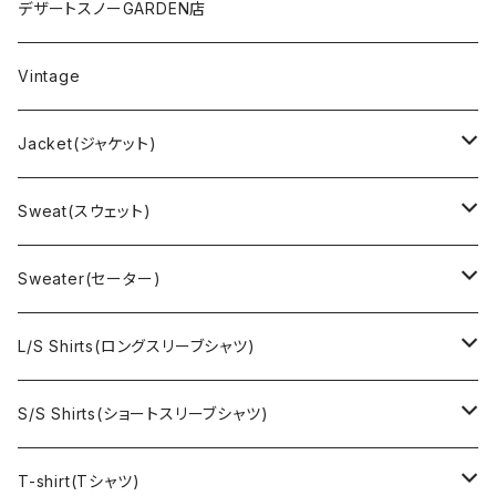
デザートスノーGARDEN店
Vintage
Jacket(ジャケット)
US Military(ユーエスミリタリー)
Sweat(スウェット)
EURO Military(ユーロミリタリー）
Champion(チャンピオン)
Sweater(セーター)
Ralph Laurne(ラルフローレン)
Reverse Weave(リバースウィーブ)
Ralph Lauren(ラルフローレン)
L/S Shirts(ロングスリーブシャツ)
Denim jacket(デニムジャケット)
Sports sweat(スポーツ スウェット)
Brand(ブランド)
Ralph Lauren(ラルフローレン)
S/S Shirts(ショートスリーブシャツ)
Vest(ベスト)
Character(キャラクター)
LACOSTE(ラコステ)
Brooks Brothers(ブルックスブラザーズ)
Ralph Lauren (ラルフローレン)
T-shirt(Tシャツ)