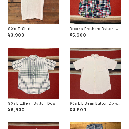
80's T-Shirt
Brooks Brothers Button Do
wn Short Sleeve Patchwor
¥3,900
¥5,900
k Shirt size L
90s L.L.Bean Button Down
90s L.L.Bean Button Down
Short Sleeve Check Shirt s
Short Sleeve Stripe Shirt s
¥6,900
¥4,900
ize L
ize M