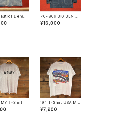
autica Denim
70~80s BIG BEN De
all size L
nim Coverall size 3
000
¥16,000
6
MY T-Shirt
'94 T-Shirt USA MA
DE SIZE:M
900
¥7,900