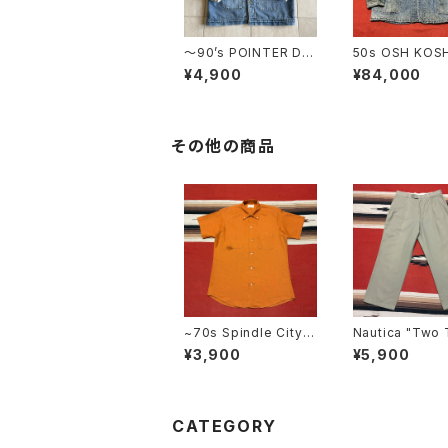
〜90’s POINTER De
50s OSH KOSH
nim Cover All
OSH Denim Ch
¥4,900
¥84,000
acket
その他の商品
~70s Spindle City B
Nautica "Two 
utton Down Short Sl
Cotton Trous
¥3,900
¥5,900
eeve Shirt size M
33
CATEGORY