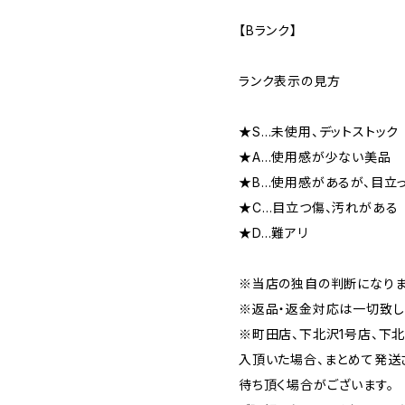
【Bランク】
ランク表示の見方
★S…未使用、デットストック
★A…使用感が少ない美品
★B…使用感があるが、目立
★C…目立つ傷、汚れがある
★D…難アリ
※当店の独自の判断になりま
※返品・返金対応は一切致し
※町田店、下北沢1号店、下
入頂いた場合、まとめて発送
待ち頂く場合がございます。