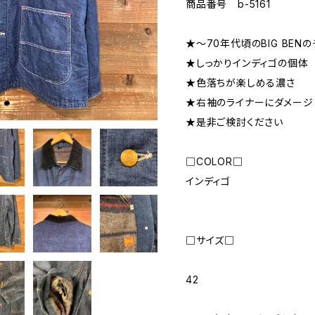
商品番号 b-5161
★〜70年代頃のBIG BEN
★しっかりインディゴの個体
★色落ちが楽しめる濃さ
★右袖のライナーにダメージ
★是非ご検討ください
□COLOR□
インディゴ
□サイズ□
42