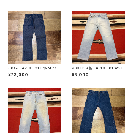
00s~ Levi's 501 Egypt MA
90s USA製 Levi's 501 W31
DE SIZE:32×30
¥23,000
¥5,900