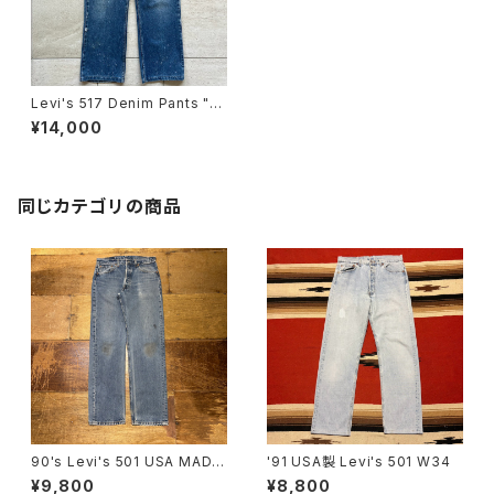
Levi's 517 Denim Pants "M
ADE IN USA"
¥14,000
同じカテゴリの商品
90's Levi's 501 USA MADE
'91 USA製 Levi's 501 W34
SIZE:31×31
¥9,800
¥8,800