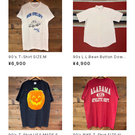
90's T-Shirt SIZE:M
90s L.L.Bean Button Down
Short Sleeve Stripe Shirt s
¥6,900
¥4,900
ize M
90's T-Shirt USA MADE SIZ
90's BIKE T-Shirt SIZE:XL