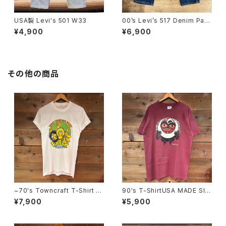
USA製 Levi's 501 W33
00’s Levi’s 517 Denim Pant
s
¥4,900
¥6,900
その他の商品
~70's Towncraft T-Shirt SI
90's T-ShirtUSA MADE SIZ
ZE:38
E:L
¥7,900
¥5,900