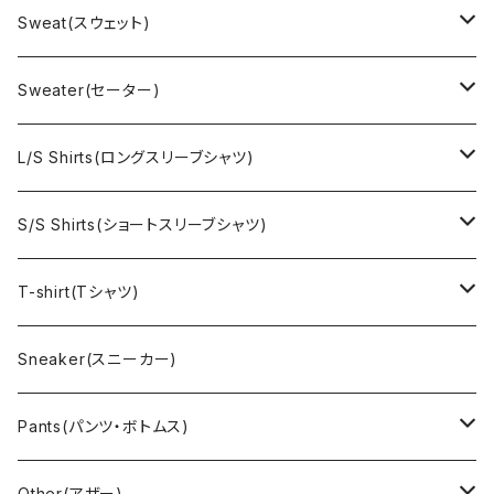
US Military(ユーエスミリタリー)
Sweat(スウェット)
EURO Military(ユーロミリタリー）
Champion(チャンピオン)
Sweater(セーター)
Ralph Laurne(ラルフローレン)
Reverse Weave(リバースウィーブ)
Ralph Lauren(ラルフローレン)
L/S Shirts(ロングスリーブシャツ)
Denim jacket(デニムジャケット)
Sports sweat(スポーツ スウェット)
Brand(ブランド)
Ralph Lauren(ラルフローレン)
S/S Shirts(ショートスリーブシャツ)
Vest(ベスト)
Character(キャラクター)
LACOSTE(ラコステ)
Brooks Brothers(ブルックスブラザーズ)
Ralph Lauren (ラルフローレン)
T-shirt(Tシャツ)
Outdoor(アウトドア)
Lee （リー）
Cardigan(カーディガン)
Military（ミリタリー）
Hawaiian(ハワイアン)
Champion(チャンピオン)
Sneaker(スニーカー)
Cover all(カバーオール)
Russell（ラッセル）
Vest(ベスト)
Euro(ヨーロッパ)
Military (ミリタリー )
Sport(スポーツ)
Pants(パンツ・ボトムス)
Nylon Jacket(ナイロンジャケット)
Military （ミリタリー）
Work（ワーク）
bowling（ボウリング）
Harley Davidson(ハーレーダビッドソン)
Carhartt,Dickies(カーハート、ディッキーズ)
Other(アザー)