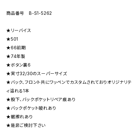
商品番号 B-S1-5262
★リーバイス
★501
★66前期
★74年製
★ボタン裏6
★実寸32/30のスーパーサイズ
★バック、フロント共にワッペンでカスタムされておりオリジナリテ
ィ溢れる1本
★股下、バックポケットリペア痕あり
★バックポケット破れあり
★裾擦れあり
★是非ご検討下さい