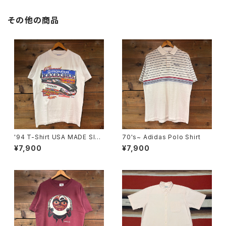
その他の商品
'94 T-Shirt USA MADE SIZ
70's~ Adidas Polo Shirt
E:M
¥7,900
¥7,900