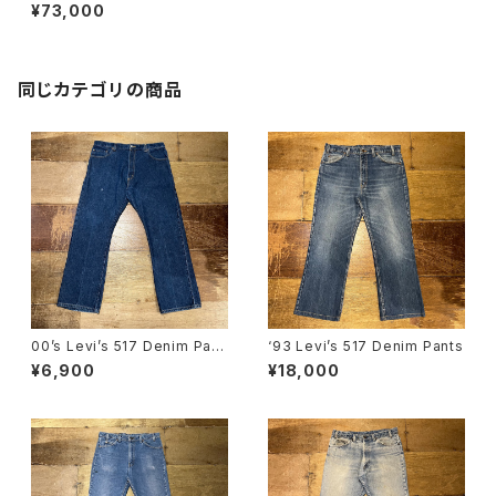
ustom" W33
¥73,000
同じカテゴリの商品
00’s Levi’s 517 Denim Pant
‘93 Levi’s 517 Denim Pants
s
¥6,900
¥18,000