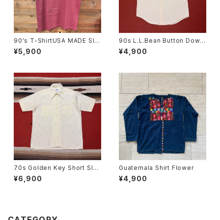
90's T-ShirtUSA MADE SIZ
90s L.L.Bean Button Down
E:L
Short Sleeve Stripe Shirt s
¥5,900
¥4,900
ize M
70s Golden Key Short Sle
Guatemala Shirt Flower
eve Stripe Shirt size M
¥6,900
¥4,900
CATEGORY