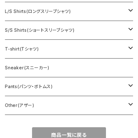
Ralph Laurne(ラルフローレン)
Reverse Weave(リバースウィーブ)
Ralph Lauren(ラルフローレン)
L/S Shirts(ロングスリーブシャツ)
Denim jacket(デニムジャケット)
Sports sweat(スポーツ スウェット)
Brand(ブランド)
Ralph Lauren(ラルフローレン)
S/S Shirts(ショートスリーブシャツ)
Vest(ベスト)
Character(キャラクター)
LACOSTE(ラコステ)
Brooks Brothers(ブルックスブラザーズ)
Ralph Lauren (ラルフローレン)
T-shirt(Tシャツ)
Outdoor(アウトドア)
Lee （リー）
Cardigan(カーディガン)
Military（ミリタリー）
Hawaiian(ハワイアン)
Champion(チャンピオン)
Sneaker(スニーカー)
Cover all(カバーオール)
Russell（ラッセル）
Vest(ベスト)
Euro(ヨーロッパ)
Military (ミリタリー )
Sport(スポーツ)
Pants(パンツ・ボトムス)
Nylon Jacket(ナイロンジャケット)
Military （ミリタリー）
Work（ワーク）
bowling（ボウリング）
Harley Davidson(ハーレーダビッドソン)
Carhartt,Dickies(カーハート、ディッキーズ)
Other(アザー)
Carhartt(カーハート )
柄
Outdoor（アウトドア）
BAND（バンド）
Over all,All in one
apron(エプロン)
商品一覧に戻る