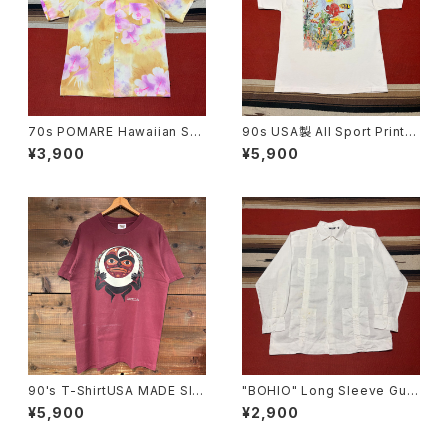
70s POMARE Hawaiian Shi
90s USA製 All Sport Print T
rt
-shirt size XL
¥3,900
¥5,900
90's T-ShirtUSA MADE SIZ
"BOHIO" Long Sleeve Gua
E:L
yabera Shirt size XL
¥5,900
¥2,900