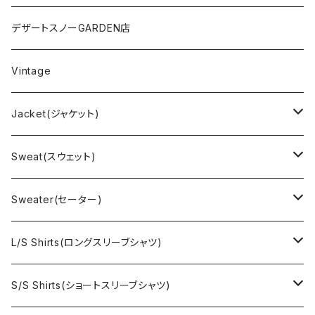
デザートスノーGARDEN店
Vintage
Jacket(ジャケット)
US Military(ユーエスミリタリー)
Sweat(スウェット)
EURO Military(ユーロミリタリー）
Champion(チャンピオン)
Sweater(セーター)
Ralph Laurne(ラルフローレン)
Reverse Weave(リバースウィーブ)
Ralph Lauren(ラルフローレン)
L/S Shirts(ロングスリーブシャツ)
Denim jacket(デニムジャケット)
Sports sweat(スポーツ スウェット)
Brand(ブランド)
Ralph Lauren(ラルフローレン)
S/S Shirts(ショートスリーブシャツ)