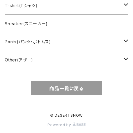
Vest(ベスト)
Character(キャラクター)
LACOSTE(ラコステ)
Brooks Brothers(ブルックスブラザーズ)
Ralph Lauren (ラルフローレン)
T-shirt(Tシャツ)
Outdoor(アウトドア)
Lee （リー）
Cardigan(カーディガン)
Military（ミリタリー）
Hawaiian(ハワイアン)
Champion(チャンピオン)
Sneaker(スニーカー)
Cover all(カバーオール)
Russell（ラッセル）
Vest(ベスト)
Euro(ヨーロッパ)
Military (ミリタリー )
Sport(スポーツ)
Pants(パンツ・ボトムス)
Nylon Jacket(ナイロンジャケット)
Military （ミリタリー）
Work（ワーク）
bowling（ボウリング）
Harley Davidson(ハーレーダビッドソン)
Carhartt,Dickies(カーハート、ディッキーズ)
Other(アザー)
Carhartt(カーハート )
柄
Outdoor（アウトドア）
BAND（バンド）
Over all,All in one
apron(エプロン)
商品一覧に戻る
Long Coat(ロングコート)
Outdoor(アウトドア)
SK-8(スケート)
US Military（ユーエスミリタリー）
Bag(バッグ)
Sport(スポーツ)
Character（キャラクター）
Animal (アニマル)
EURO Military(ユーロミリタリー)
© DESERTSNOW
Powered by
Shop coat（ショップコート）
Flannel(フランネル)
carhartt(カーハート)
Ralph Lauren(ラルフローレン)