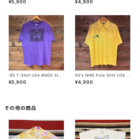
¥5,900
¥4,900
'85 T-Shirt USA MADE SIZ
90's NIKE Polo Shirt USA M
E:L
ADE SIZE:XL
¥5,900
¥4,900
その他の商品