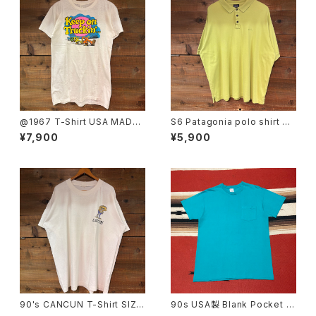
@1967 T-Shirt USA MADE
S6 Patagonia polo shirt SI
SIZE:L
ZE:XL
¥7,900
¥5,900
90's CANCUN T-Shirt SIZE:
90s USA製 Blank Pocket T
44
-shirt size L