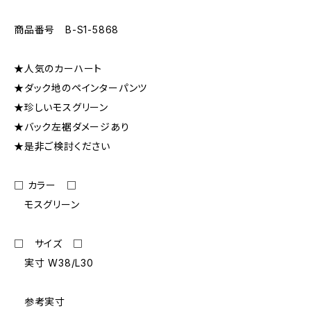
商品番号 B-S1-5868
★人気のカーハート
★ダック地のペインターパンツ
★珍しいモスグリーン
★バック左裾ダメージあり
★是非ご検討ください
□ カラー □
モスグリーン
□ サイズ □
実寸 W38/L30
参考実寸