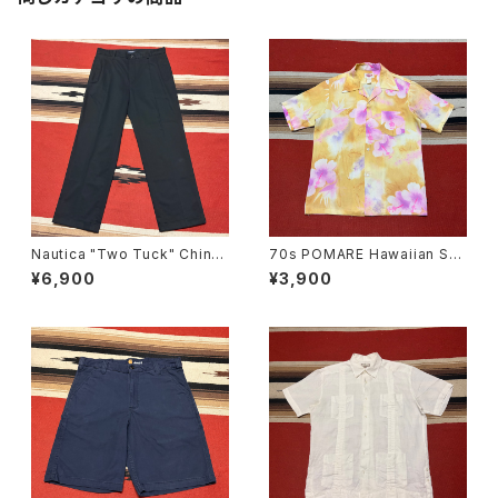
Nautica "Two Tuck" Chino
70s POMARE Hawaiian Shi
Trousers W34
rt
¥6,900
¥3,900