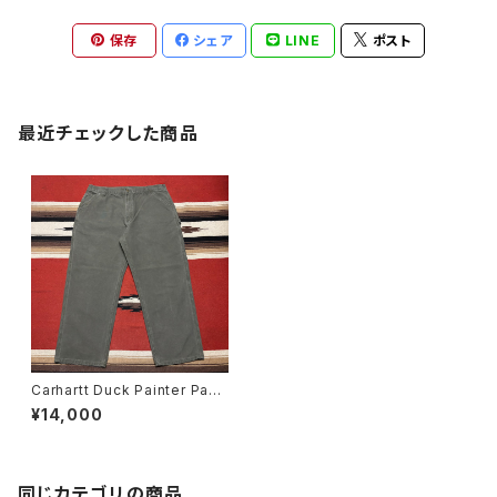
保存
シェア
LINE
ポスト
最近チェックした商品
Carhartt Duck Painter Pant
s W38
¥14,000
同じカテゴリの商品