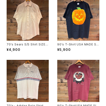
70's Sears S/S Shirt SIZE:1
90's T-Shirt USA MADE SIZ
5.1/2
E:XL
¥4,900
¥5,900
70's~ Adidas Polo Shirt
90's T-ShirtUSA MADE SIZ