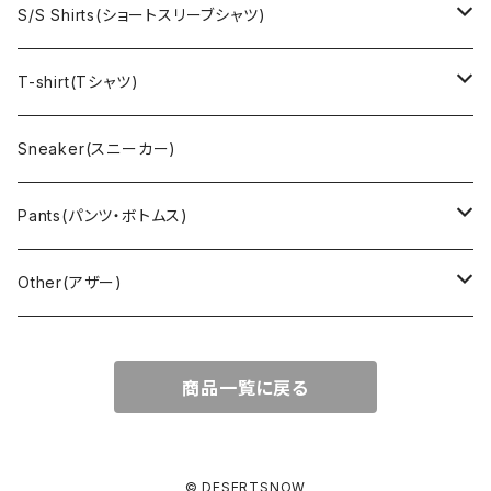
Denim jacket(デニムジャケット)
Sports sweat(スポーツ スウェット)
Brand(ブランド)
Ralph Lauren(ラルフローレン)
S/S Shirts(ショートスリーブシャツ)
Vest(ベスト)
Character(キャラクター)
LACOSTE(ラコステ)
Brooks Brothers(ブルックスブラザーズ)
Ralph Lauren (ラルフローレン)
T-shirt(Tシャツ)
Outdoor(アウトドア)
Lee （リー）
Cardigan(カーディガン)
Military（ミリタリー）
Hawaiian(ハワイアン)
Champion(チャンピオン)
Sneaker(スニーカー)
Cover all(カバーオール)
Russell（ラッセル）
Vest(ベスト)
Euro(ヨーロッパ)
Military (ミリタリー )
Sport(スポーツ)
Pants(パンツ・ボトムス)
Nylon Jacket(ナイロンジャケット)
Military （ミリタリー）
Work（ワーク）
bowling（ボウリング）
Harley Davidson(ハーレーダビッドソン)
Carhartt,Dickies(カーハート、ディッキーズ)
Other(アザー)
Carhartt(カーハート )
柄
Outdoor（アウトドア）
BAND（バンド）
Over all,All in one
apron(エプロン)
商品一覧に戻る
Long Coat(ロングコート)
Outdoor(アウトドア)
SK-8(スケート)
US Military（ユーエスミリタリー）
Bag(バッグ)
Sport(スポーツ)
Character（キャラクター）
Animal (アニマル)
EURO Military(ユーロミリタリー)
© DESERTSNOW