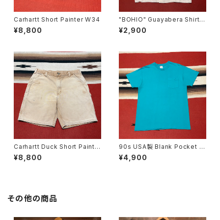
Carhartt Short Painter W34
"BOHIO" Guayabera Shirt s
ize L
¥8,800
¥2,900
Carhartt Duck Short Painte
90s USA製 Blank Pocket T
r W36
-shirt size L
¥8,800
¥4,900
その他の商品