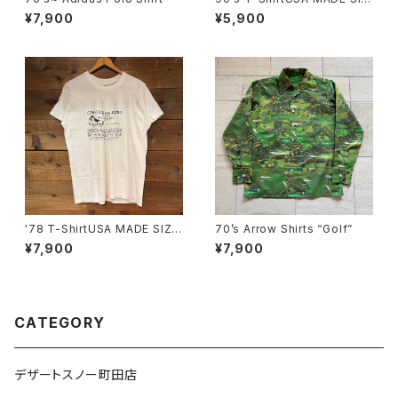
E:L
¥7,900
¥5,900
'78 T-ShirtUSA MADE SIZE:
70’s Arrow Shirts “Golf”
L
¥7,900
¥7,900
CATEGORY
デザートスノー町田店