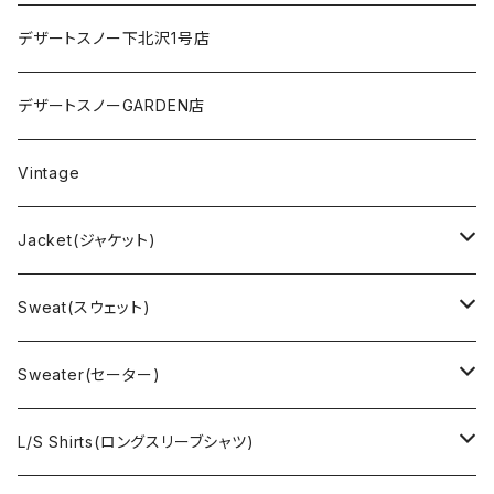
デザートスノー下北沢1号店
デザートスノーGARDEN店
Vintage
Jacket(ジャケット)
US Military(ユーエスミリタリー)
Sweat(スウェット)
EURO Military(ユーロミリタリー）
Champion(チャンピオン)
Sweater(セーター)
Ralph Laurne(ラルフローレン)
Reverse Weave(リバースウィーブ)
Ralph Lauren(ラルフローレン)
L/S Shirts(ロングスリーブシャツ)