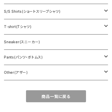
Denim jacket(デニムジャケット)
Sports sweat(スポーツ スウェット)
Brand(ブランド)
Ralph Lauren(ラルフローレン)
S/S Shirts(ショートスリーブシャツ)
Vest(ベスト)
Character(キャラクター)
LACOSTE(ラコステ)
Brooks Brothers(ブルックスブラザーズ)
Ralph Lauren (ラルフローレン)
T-shirt(Tシャツ)
Outdoor(アウトドア)
Lee （リー）
Cardigan(カーディガン)
Military（ミリタリー）
Hawaiian(ハワイアン)
Champion(チャンピオン)
Sneaker(スニーカー)
Cover all(カバーオール)
Russell（ラッセル）
Vest(ベスト)
Euro(ヨーロッパ)
Military (ミリタリー )
Sport(スポーツ)
Pants(パンツ・ボトムス)
Nylon Jacket(ナイロンジャケット)
Military （ミリタリー）
Work（ワーク）
bowling（ボウリング）
Harley Davidson(ハーレーダビッドソン)
Carhartt,Dickies(カーハート、ディッキーズ)
Other(アザー)
Carhartt(カーハート )
柄
Outdoor（アウトドア）
BAND（バンド）
Over all,All in one
apron(エプロン)
商品一覧に戻る
Long Coat(ロングコート)
Outdoor(アウトドア)
SK-8(スケート)
US Military（ユーエスミリタリー）
Bag(バッグ)