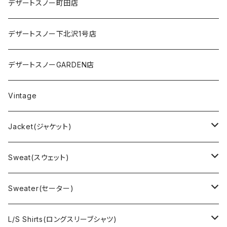
デザートスノー町田店
デザートスノー下北沢1号店
デザートスノーGARDEN店
Vintage
Jacket(ジャケット)
US Military(ユーエスミリタリー)
Sweat(スウェット)
EURO Military(ユーロミリタリー）
Champion(チャンピオン)
Sweater(セーター)
Ralph Laurne(ラルフローレン)
Reverse Weave(リバースウィーブ)
Ralph Lauren(ラルフローレン)
L/S Shirts(ロングスリーブシャツ)