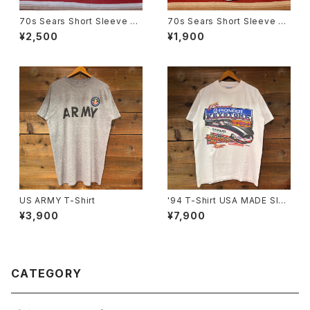
70s Sears Short Sleeve Sh
70s Sears Short Sleeve Sh
irt size XL
irt size 16
¥2,500
¥1,900
US ARMY T-Shirt
'94 T-Shirt USA MADE SIZ
E:M
¥3,900
¥7,900
CATEGORY