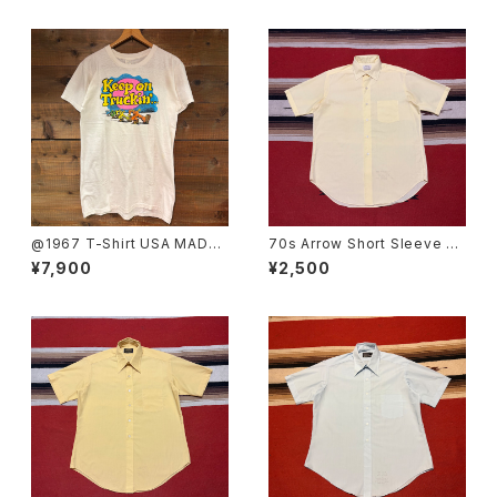
@1967 T-Shirt USA MADE
70s Arrow Short Sleeve Sh
SIZE:L
irt size 16
¥7,900
¥2,500