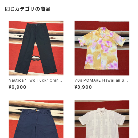
同じカテゴリの商品
Nautica "Two Tuck" Chino
70s POMARE Hawaiian Shi
Trousers W34
rt
¥6,900
¥3,900