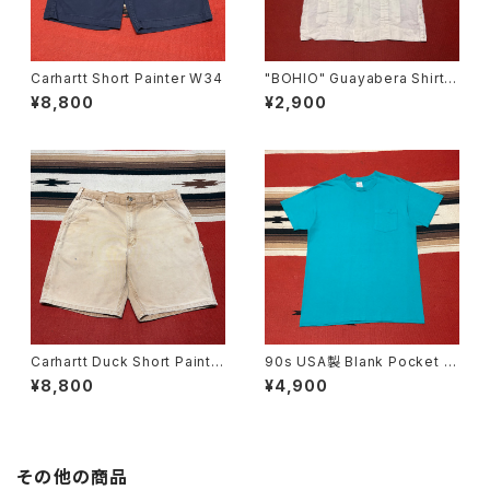
Carhartt Short Painter W34
"BOHIO" Guayabera Shirt s
ize L
¥8,800
¥2,900
Carhartt Duck Short Painte
90s USA製 Blank Pocket T
r W36
-shirt size L
¥8,800
¥4,900
その他の商品