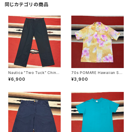
同じカテゴリの商品
Nautica "Two Tuck" Chino
70s POMARE Hawaiian Shi
Trousers W34
rt
¥6,900
¥3,900