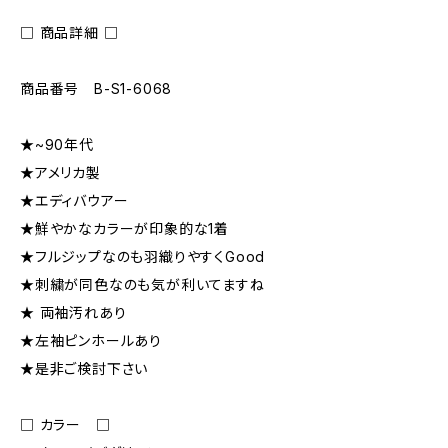
□ 商品詳細 □
商品番号 B-S1-6068
★~90年代
★アメリカ製
★エディバウアー
★鮮やかなカラーが印象的な1着
★フルジップなのも羽織りやすくGood
★刺繍が同色なのも気が利いてますね
★ 両袖汚れあり
★左袖ピンホールあり
★是非ご検討下さい
□ カラー □