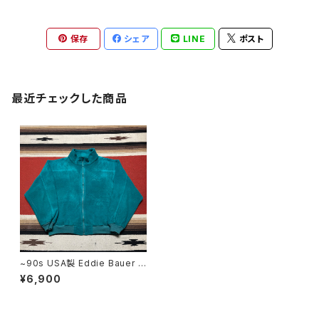
保存
シェア
LINE
ポスト
最近チェックした商品
~90s USA製 Eddie Bauer F
ull-Zip Fleece Jacket size
¥6,900
L