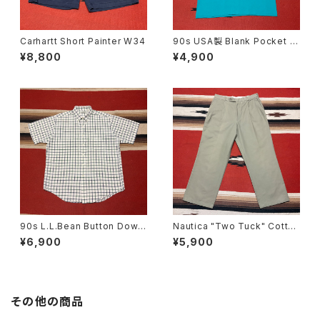
Carhartt Short Painter W34
90s USA製 Blank Pocket T
-shirt size L
¥8,800
¥4,900
90s L.L.Bean Button Down
Nautica "Two Tuck" Cotton
Short Sleeve Check Shirt s
Trousers W33
¥6,900
¥5,900
ize L
その他の商品