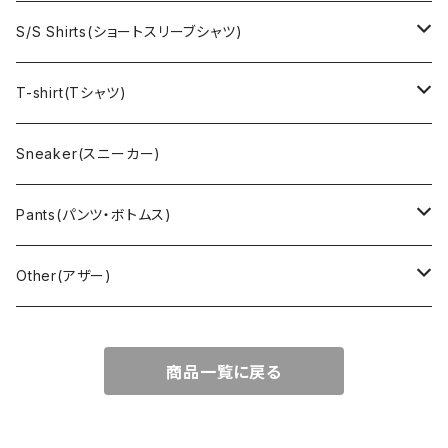
Denim jacket(デニムジャケット)
Sports sweat(スポーツ スウェット)
Brand(ブランド)
Ralph Lauren(ラルフローレン)
S/S Shirts(ショートスリーブシャツ)
Vest(ベスト)
Character(キャラクター)
LACOSTE(ラコステ)
Brooks Brothers(ブルックスブラザーズ)
Ralph Lauren (ラルフローレン)
T-shirt(Tシャツ)
Outdoor(アウトドア)
Lee （リー）
Cardigan(カーディガン)
Military（ミリタリー）
Hawaiian(ハワイアン)
Champion(チャンピオン)
Sneaker(スニーカー)
Cover all(カバーオール)
Russell（ラッセル）
Vest(ベスト)
Euro(ヨーロッパ)
Military (ミリタリー )
Sport(スポーツ)
Pants(パンツ・ボトムス)
Nylon Jacket(ナイロンジャケット)
Military （ミリタリー）
Work（ワーク）
bowling（ボウリング）
Harley Davidson(ハーレーダビッドソン)
Carhartt,Dickies(カーハート、ディッキーズ)
Other(アザー)
Carhartt(カーハート )
柄
Outdoor（アウトドア）
BAND（バンド）
Over all,All in one
apron(エプロン)
商品一覧に戻る
Long Coat(ロングコート)
Outdoor(アウトドア)
SK-8(スケート)
US Military（ユーエスミリタリー）
Bag(バッグ)