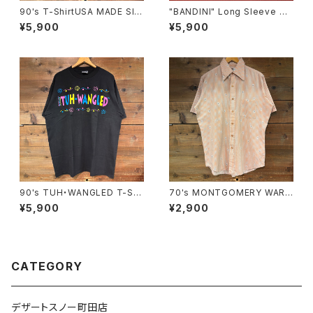
90's T-ShirtUSA MADE SIZ
"BANDINI" Long Sleeve Gu
E:L
ayabera Shirt size M
¥5,900
¥5,900
90's TUH・WANGLED T-Shi
70's MONTGOMERY WARD
rt USA MADE SIZE:XL
S/S Shirt SIZE15.1/2
¥5,900
¥2,900
CATEGORY
デザートスノー町田店