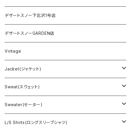
デザートスノー下北沢1号店
デザートスノーGARDEN店
Vintage
Jacket(ジャケット)
US Military(ユーエスミリタリー)
Sweat(スウェット)
EURO Military(ユーロミリタリー）
Champion(チャンピオン)
Sweater(セーター)
Ralph Laurne(ラルフローレン)
Reverse Weave(リバースウィーブ)
Ralph Lauren(ラルフローレン)
L/S Shirts(ロングスリーブシャツ)