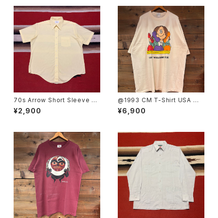
70s Arrow Short Sleeve Sh
@1993 CM T-Shirt USA MA
irt size 17
DE SIZE:3XL
¥2,900
¥6,900