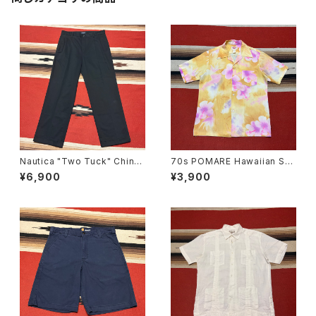
Nautica "Two Tuck" Chino
70s POMARE Hawaiian Shi
Trousers W34
rt
¥6,900
¥3,900