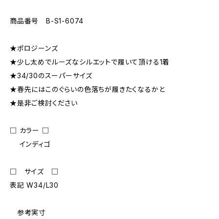
商品番号 B-S1-6074
★ポロジーンズ
★少し太めでルーズなシルエットで履いて頂ける1着
★34/30のスーパーサイズ
★春先にはこのぐらいの色落ちが履きたくなるかと
★是非ご検討ください
□ カラー □
インディゴ
□ サイズ □
表記 W34/L30
参考実寸