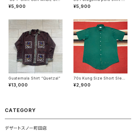
E:L
ZE:XL
¥5,900
¥5,900
Guatemala Shirt “Quetzal”
70s Kung Size Short Sleev
e Shirt size 17
¥13,000
¥2,900
CATEGORY
デザートスノー町田店