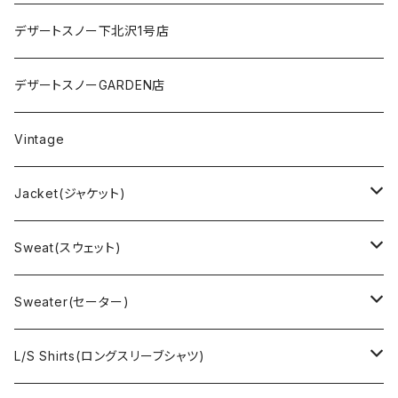
デザートスノー下北沢1号店
デザートスノーGARDEN店
Vintage
Jacket(ジャケット)
US Military(ユーエスミリタリー)
Sweat(スウェット)
EURO Military(ユーロミリタリー）
Champion(チャンピオン)
Sweater(セーター)
Ralph Laurne(ラルフローレン)
Reverse Weave(リバースウィーブ)
Ralph Lauren(ラルフローレン)
L/S Shirts(ロングスリーブシャツ)