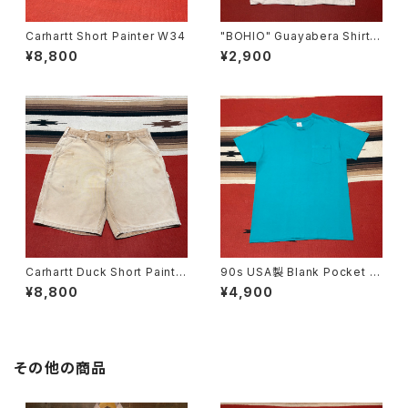
Carhartt Short Painter W34
"BOHIO" Guayabera Shirt s
ize L
¥8,800
¥2,900
Carhartt Duck Short Painte
90s USA製 Blank Pocket T
r W36
-shirt size L
¥8,800
¥4,900
その他の商品