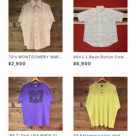
70's MONTGOMERY WARD
90s L.L.Bean Button Down
S/S Shirt SIZE15.1/2
Short Sleeve Check Shirt s
¥2,900
¥6,900
ize L
'85 T-Shirt USA MADE SIZ
S6 Patagonia polo shirt SI