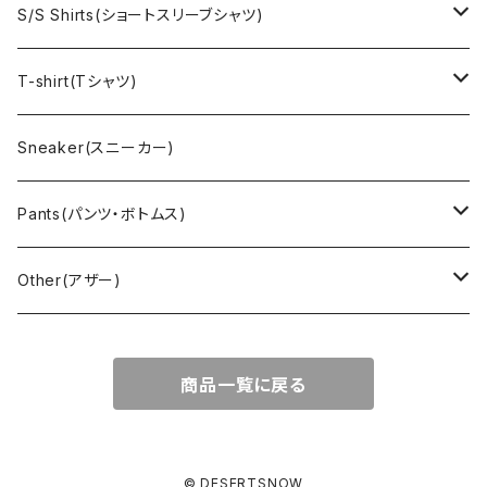
Denim jacket(デニムジャケット)
Sports sweat(スポーツ スウェット)
Brand(ブランド)
Ralph Lauren(ラルフローレン)
S/S Shirts(ショートスリーブシャツ)
Vest(ベスト)
Character(キャラクター)
LACOSTE(ラコステ)
Brooks Brothers(ブルックスブラザーズ)
Ralph Lauren (ラルフローレン)
T-shirt(Tシャツ)
Outdoor(アウトドア)
Lee （リー）
Cardigan(カーディガン)
Military（ミリタリー）
Hawaiian(ハワイアン)
Champion(チャンピオン)
Sneaker(スニーカー)
Cover all(カバーオール)
Russell（ラッセル）
Vest(ベスト)
Euro(ヨーロッパ)
Military (ミリタリー )
Sport(スポーツ)
Pants(パンツ・ボトムス)
Nylon Jacket(ナイロンジャケット)
Military （ミリタリー）
Work（ワーク）
bowling（ボウリング）
Harley Davidson(ハーレーダビッドソン)
Carhartt,Dickies(カーハート、ディッキーズ)
Other(アザー)
Carhartt(カーハート )
柄
Outdoor（アウトドア）
BAND（バンド）
Over all,All in one
apron(エプロン)
商品一覧に戻る
Long Coat(ロングコート)
Outdoor(アウトドア)
SK-8(スケート)
US Military（ユーエスミリタリー）
Bag(バッグ)
Sport(スポーツ)
Character（キャラクター）
Animal (アニマル)
EURO Military(ユーロミリタリー)
© DESERTSNOW