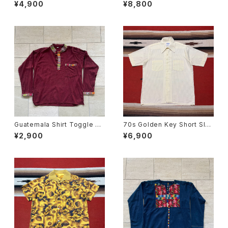
e M
r W36
¥4,900
¥8,800
Guatemala Shirt Toggle Bu
70s Golden Key Short Sle
tton
eve Stripe Shirt size M
¥2,900
¥6,900