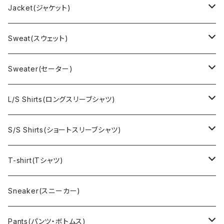
Jacket(ジャケット)
US Military(ユーエスミリタリー)
Sweat(スウェット)
EURO Military(ユーロミリタリー）
Champion(チャンピオン)
Sweater(セーター)
Ralph Laurne(ラルフローレン)
Reverse Weave(リバースウィーブ)
Ralph Lauren(ラルフローレン)
L/S Shirts(ロングスリーブシャツ)
Denim jacket(デニムジャケット)
Sports sweat(スポーツ スウェット)
Brand(ブランド)
Ralph Lauren(ラルフローレン)
S/S Shirts(ショートスリーブシャツ)
Vest(ベスト)
Character(キャラクター)
LACOSTE(ラコステ)
Brooks Brothers(ブルックスブラザーズ)
Ralph Lauren (ラルフローレン)
T-shirt(Tシャツ)
Outdoor(アウトドア)
Lee （リー）
Cardigan(カーディガン)
Military（ミリタリー）
Hawaiian(ハワイアン)
Champion(チャンピオン)
Sneaker(スニーカー)
Cover all(カバーオール)
Russell（ラッセル）
Vest(ベスト)
Euro(ヨーロッパ)
Military (ミリタリー )
Sport(スポーツ)
Pants(パンツ・ボトムス)