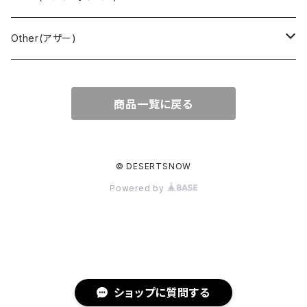
Nylon Jacket(ナイロンジャケット)
Military （ミリタリー）
Work（ワーク）
bowling（ボウリング）
Harley Davidson(ハーレーダビッドソン)
Carhartt,Dickies(カーハート、ディッキーズ)
Other(アザー)
Carhartt(カーハート )
柄
Outdoor（アウトドア）
BAND（バンド）
Over all,All in one
apron(エプロン)
商品一覧に戻る
Long Coat(ロングコート)
Outdoor(アウトドア)
SK-8(スケート)
US Military（ユーエスミリタリー）
Bag(バッグ)
Sport(スポーツ)
Character（キャラクター）
Animal (アニマル)
EURO Military(ユーロミリタリー)
© DESERTSNOW
Powered by
Shop coat（ショップコート）
Flannel(フランネル)
carhartt(カーハート)
Ralph Lauren(ラルフローレン)
EURO WORK(ユーロワーク)
Western(ウエスタン)
Character(キャラ)
Painter(ペインター)
Leather Jacket(レザージャケット)
PENDLETON（ペンドルトン）
Hard Rock CAFE(ハードロックカフェ)
Slacks(スラックス）
ショップに質問する