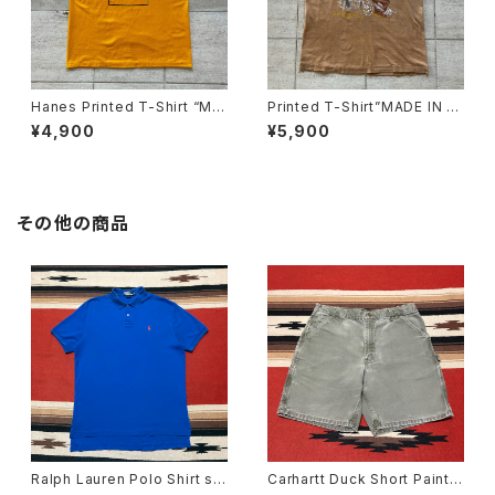
Hanes Printed T-Shirt “MA
Printed T-Shirt”MADE IN U
DE IN USA”
SA”
¥4,900
¥5,900
その他の商品
Ralph Lauren Polo Shirt siz
Carhartt Duck Short Painte