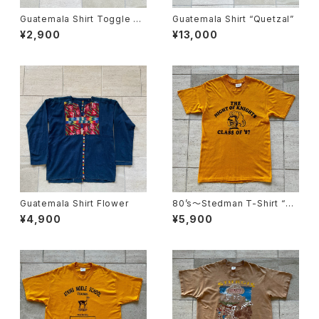
Guatemala Shirt Toggle Bu
Guatemala Shirt “Quetzal”
tton
¥2,900
¥13,000
Guatemala Shirt Flower
80’s〜Stedman T-Shirt “M
ADE IN USA”
¥4,900
¥5,900