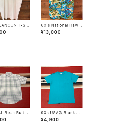
 CANCUN T-Shi
60's National Hawai
ZE:44
ian Shirt SIZE:XXL
900
¥13,000
.L.Bean Button
90s USA製 Blank Po
Short Sleeve
cket T-shirt size L
900
¥4,900
 Shirt size L