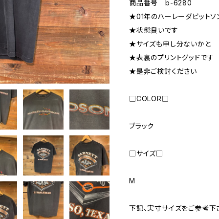
商品番号 b-6280
★01年のハーレーダビットソ
★状態良いです
★サイズも申し分ないかと
★表裏のプリントグッドです
★是非ご検討ください
□COLOR□
ブラック
□サイズ□
M
下記、実寸サイズをご参考下