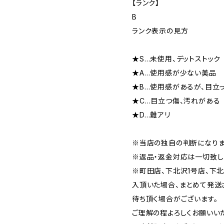
【ランク】
B
ランク表示の見方
★S…未使用、デットストック
★A…使用感が少ない美品
★B…使用感があるが、目立
★C…目立つ傷、汚れがある
★D…難アリ
※当店の独自の判断になりま
※返品・返金対応は一切致し
※町田店、下北沢1号店、下
入頂いた場合、まとめて発送
待ち頂く場合がございます。
ご理解の程よろしくお願いいた