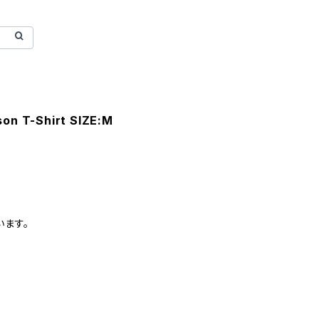
on T-Shirt SIZE:M
います。