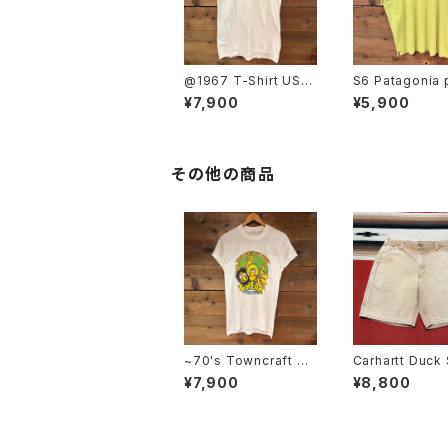
@1967 T-Shirt USA
S6 Patagonia 
MADE SIZE:L
shirt SIZE:XL
¥7,900
¥5,900
その他の商品
~70's Towncraft T-
Carhartt Duck 
Shirt SIZE:38
Painter W36
¥7,900
¥8,800