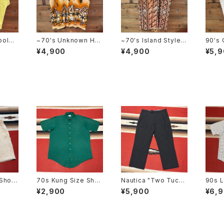
polo
~70's Unknown Ha
~70's Island Styles
90's
waiian Shirt
Hawaiian Shirt
rt SI
¥4,900
¥4,900
¥5,
Short
70s Kung Size Shor
Nautica "Two Tuck"
90s L
t Sleeve Shirt size 1
Slacks W36
Down 
¥2,900
¥5,900
¥6,
7
Check