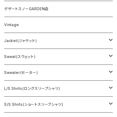
デザートスノーGARDEN店
Vintage
Jacket(ジャケット)
US Military(ユーエスミリタリー)
Sweat(スウェット)
EURO Military(ユーロミリタリー）
Champion(チャンピオン)
Sweater(セーター)
Ralph Laurne(ラルフローレン)
Reverse Weave(リバースウィーブ)
Ralph Lauren(ラルフローレン)
L/S Shirts(ロングスリーブシャツ)
Denim jacket(デニムジャケット)
Sports sweat(スポーツ スウェット)
Brand(ブランド)
Ralph Lauren(ラルフローレン)
S/S Shirts(ショートスリーブシャツ)