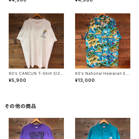
90's CANCUN T-Shirt SIZE:
60's National Hawaiian Shi
44
rt SIZE:XXL
¥5,900
¥13,000
その他の商品