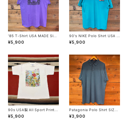
'85 T-Shirt USA MADE SIZ
90's NIKE Polo Shirt USA M
E:L
ADE SIZE:L
¥5,900
¥5,900
90s USA製 All Sport Print T
Patagonia Polo Shirt SIZE:
-shirt size XL
XL
¥5,900
¥3,900