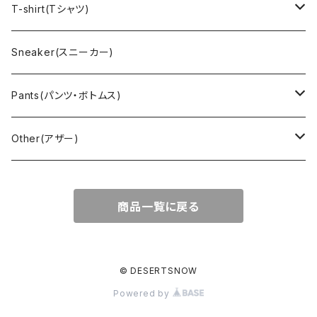
Vest(ベスト)
Character(キャラクター)
LACOSTE(ラコステ)
Brooks Brothers(ブルックスブラザーズ)
Ralph Lauren (ラルフローレン)
T-shirt(Tシャツ)
Outdoor(アウトドア)
Lee （リー）
Cardigan(カーディガン)
Military（ミリタリー）
Hawaiian(ハワイアン)
Champion(チャンピオン)
Sneaker(スニーカー)
Cover all(カバーオール)
Russell（ラッセル）
Vest(ベスト)
Euro(ヨーロッパ)
Military (ミリタリー )
Sport(スポーツ)
Pants(パンツ・ボトムス)
Nylon Jacket(ナイロンジャケット)
Military （ミリタリー）
Work（ワーク）
bowling（ボウリング）
Harley Davidson(ハーレーダビッドソン)
Carhartt,Dickies(カーハート、ディッキーズ)
Other(アザー)
Carhartt(カーハート )
柄
Outdoor（アウトドア）
BAND（バンド）
Over all,All in one
apron(エプロン)
商品一覧に戻る
Long Coat(ロングコート)
Outdoor(アウトドア)
SK-8(スケート)
US Military（ユーエスミリタリー）
Bag(バッグ)
Sport(スポーツ)
Character（キャラクター）
Animal (アニマル)
EURO Military(ユーロミリタリー)
© DESERTSNOW
Powered by
Shop coat（ショップコート）
Flannel(フランネル)
carhartt(カーハート)
Ralph Lauren(ラルフローレン)