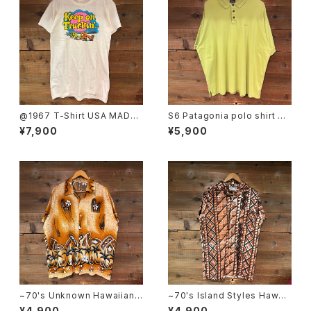
@1967 T-Shirt USA MADE
S6 Patagonia polo shirt SI
SIZE:L
ZE:XL
¥7,900
¥5,900
~70's Unknown Hawaiian
~70's Island Styles Hawaii
Shirt
an Shirt
¥4,900
¥4,900