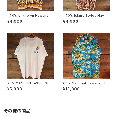
~70's Unknown Hawaiian
~70's Island Styles Hawaii
Shirt
an Shirt
¥4,900
¥4,900
90's CANCUN T-Shirt SIZE:
60's National Hawaiian Shi
44
rt SIZE:XXL
¥5,900
¥13,000
その他の商品