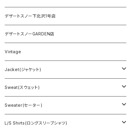
デザートスノー下北沢1号店
デザートスノーGARDEN店
Vintage
Jacket(ジャケット)
US Military(ユーエスミリタリー)
Sweat(スウェット)
EURO Military(ユーロミリタリー）
Champion(チャンピオン)
Sweater(セーター)
Ralph Laurne(ラルフローレン)
Reverse Weave(リバースウィーブ)
Ralph Lauren(ラルフローレン)
L/S Shirts(ロングスリーブシャツ)