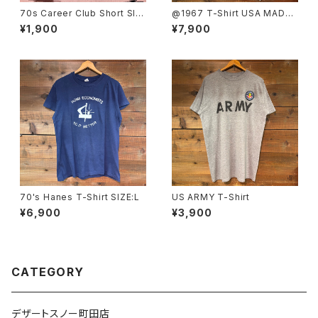
70s Career Club Short Sle
@1967 T-Shirt USA MADE
eve Shirt size 18
SIZE:L
¥1,900
¥7,900
70's Hanes T-Shirt SIZE:L
US ARMY T-Shirt
¥6,900
¥3,900
CATEGORY
デザートスノー町田店