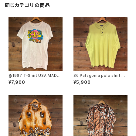
同じカテゴリの商品
@1967 T-Shirt USA MADE
S6 Patagonia polo shirt SI
SIZE:L
ZE:XL
¥7,900
¥5,900