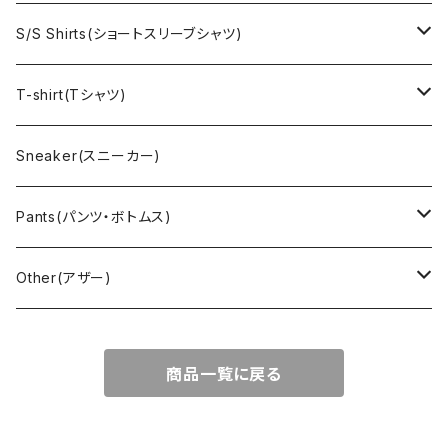
Denim jacket(デニムジャケット)
Sports sweat(スポーツ スウェット)
Brand(ブランド)
Ralph Lauren(ラルフローレン)
S/S Shirts(ショートスリーブシャツ)
Vest(ベスト)
Character(キャラクター)
LACOSTE(ラコステ)
Brooks Brothers(ブルックスブラザーズ)
Ralph Lauren (ラルフローレン)
T-shirt(Tシャツ)
Outdoor(アウトドア)
Lee （リー）
Cardigan(カーディガン)
Military（ミリタリー）
Hawaiian(ハワイアン)
Champion(チャンピオン)
Sneaker(スニーカー)
Cover all(カバーオール)
Russell（ラッセル）
Vest(ベスト)
Euro(ヨーロッパ)
Military (ミリタリー )
Sport(スポーツ)
Pants(パンツ・ボトムス)
Nylon Jacket(ナイロンジャケット)
Military （ミリタリー）
Work（ワーク）
bowling（ボウリング）
Harley Davidson(ハーレーダビッドソン)
Carhartt,Dickies(カーハート、ディッキーズ)
Other(アザー)
Carhartt(カーハート )
柄
Outdoor（アウトドア）
BAND（バンド）
Over all,All in one
apron(エプロン)
商品一覧に戻る
Long Coat(ロングコート)
Outdoor(アウトドア)
SK-8(スケート)
US Military（ユーエスミリタリー）
Bag(バッグ)