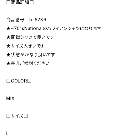
□商品詳細□
商品番号 b-6286
★~70'sNationalのハワイアンシャツになります
★開襟シャツで良いです
★サイズ大きいです
★状態がかなり良いです
★是非ご検討ください
□COLOR□
MIX
□サイズ□
L