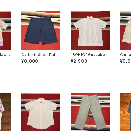
Hawai
Carhartt Short Paint
"BOHIO" Guayabera
Carha
er W34
Shirt size L
Paint
¥8,800
¥2,900
¥8,