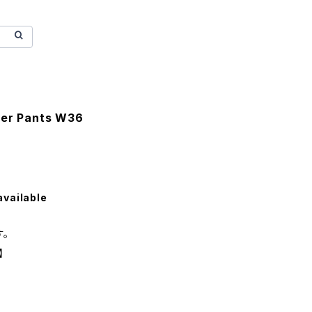
ter Pants W36
available
。
】