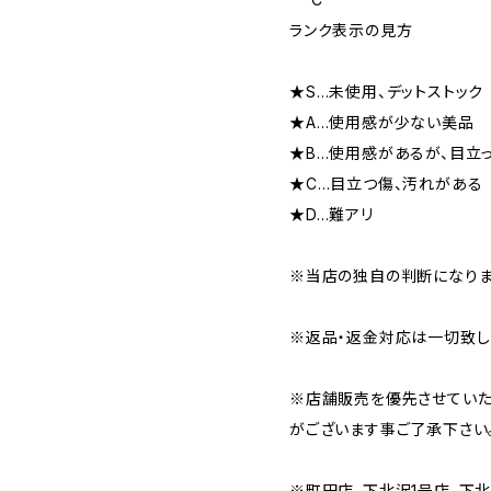
ランク表示の見方
★S…未使用、デットストック
★A…使用感が少ない美品
★B…使用感があるが、目立
★C…目立つ傷、汚れがある
★D…難アリ
※当店の独自の判断になりま
※返品・返金対応は一切致し
※店舗販売を優先させていた
がございます事ご了承下さい
※町田店、下北沢1号店、下