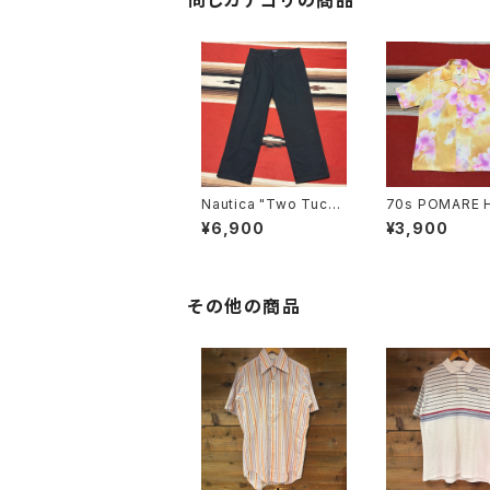
同じカテゴリの商品
Nautica "Two Tuck"
70s POMARE 
Chino Trousers W3
ian Shirt
¥6,900
¥3,900
4
その他の商品