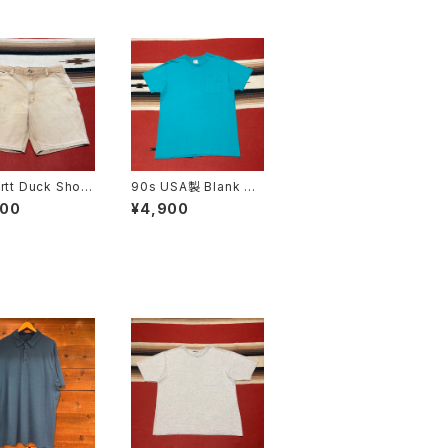
rtt Duck Short
90s USA製 Blank Po
er W36
cket T-shirt size L
800
¥4,900