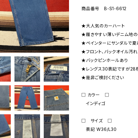
商品番号 B-S1-6612
★大人気のカーハート
★履きやすい薄いデニム地の
★ペインターにサンダルで夏
★フロント、バックオイル汚
★バックピンホールあり
★レングス30表記ですが2
★是非ご検討ください
□ カラー □
インディゴ
□ サイズ □
表記 W36/L30