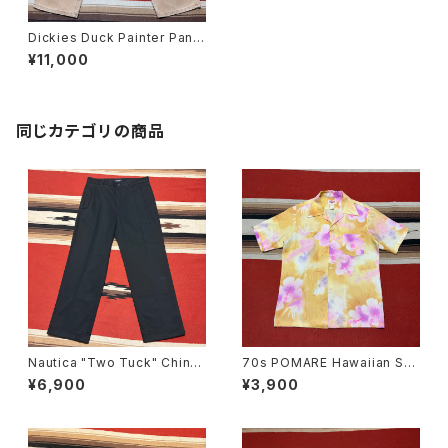
Dickies Duck Painter Pants
W38
¥11,000
同じカテゴリの商品
Nautica "Two Tuck" Chino
70s POMARE Hawaiian Shi
Trousers W34
rt
¥6,900
¥3,900