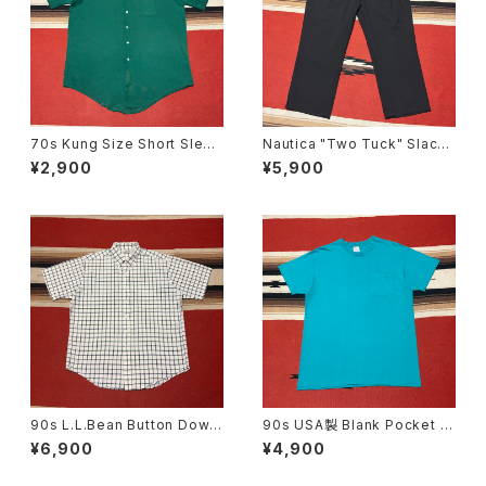
70s Kung Size Short Sleev
Nautica "Two Tuck" Slacks
e Shirt size 17
W36
¥2,900
¥5,900
90s L.L.Bean Button Down
90s USA製 Blank Pocket T
Short Sleeve Check Shirt s
-shirt size L
¥6,900
¥4,900
ize L