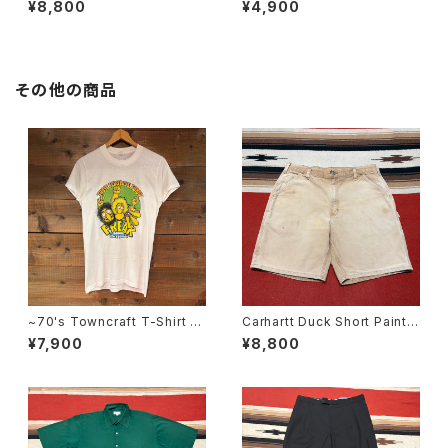
¥8,800
¥4,900
その他の商品
~70's Towncraft T-Shirt SI
Carhartt Duck Short Painte
ZE:38
r W36
¥7,900
¥8,800