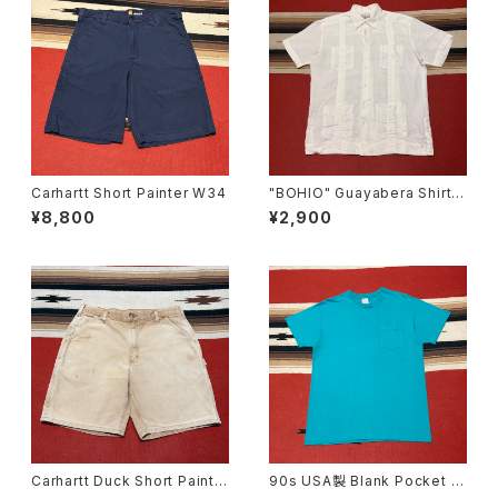
Carhartt Short Painter W34
"BOHIO" Guayabera Shirt s
ize L
¥8,800
¥2,900
Carhartt Duck Short Painte
90s USA製 Blank Pocket T
r W36
-shirt size L