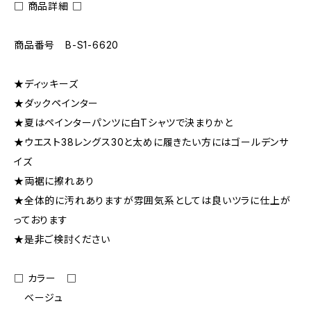
□ 商品詳細 □
商品番号 B-S1-6620
★ディッキーズ
★ダックペインター
★夏はペインターパンツに白Tシャツで決まりかと
★ウエスト38レングス30と太めに履きたい方にはゴールデンサ
イズ
★両裾に擦れあり
★全体的に汚れありますが雰囲気系としては良いツラに仕上が
っております
★是非ご検討ください
□ カラー □
ベージュ