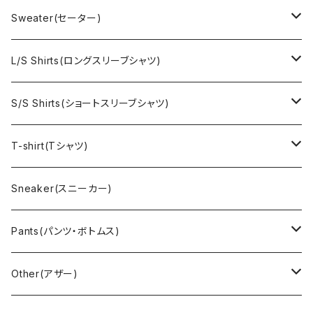
EURO Military(ユーロミリタリー）
Champion(チャンピオン)
Sweater(セーター)
Ralph Laurne(ラルフローレン)
Reverse Weave(リバースウィーブ)
Ralph Lauren(ラルフローレン)
L/S Shirts(ロングスリーブシャツ)
Denim jacket(デニムジャケット)
Sports sweat(スポーツ スウェット)
Brand(ブランド)
Ralph Lauren(ラルフローレン)
S/S Shirts(ショートスリーブシャツ)
Vest(ベスト)
Character(キャラクター)
LACOSTE(ラコステ)
Brooks Brothers(ブルックスブラザーズ)
Ralph Lauren (ラルフローレン)
T-shirt(Tシャツ)
Outdoor(アウトドア)
Lee （リー）
Cardigan(カーディガン)
Military（ミリタリー）
Hawaiian(ハワイアン)
Champion(チャンピオン)
Sneaker(スニーカー)
Cover all(カバーオール)
Russell（ラッセル）
Vest(ベスト)
Euro(ヨーロッパ)
Military (ミリタリー )
Sport(スポーツ)
Pants(パンツ・ボトムス)
Nylon Jacket(ナイロンジャケット)
Military （ミリタリー）
Work（ワーク）
bowling（ボウリング）
Harley Davidson(ハーレーダビッドソン)
Carhartt,Dickies(カーハート、ディッキーズ)
Other(アザー)