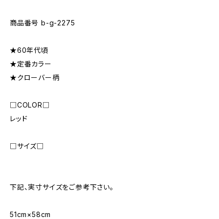
商品番号 b-g-2275
★60年代頃
★定番カラー
★クローバー柄
□COLOR□
レッド
□サイズ□
下記、実寸サイズをご参考下さい。
51cm×58cm