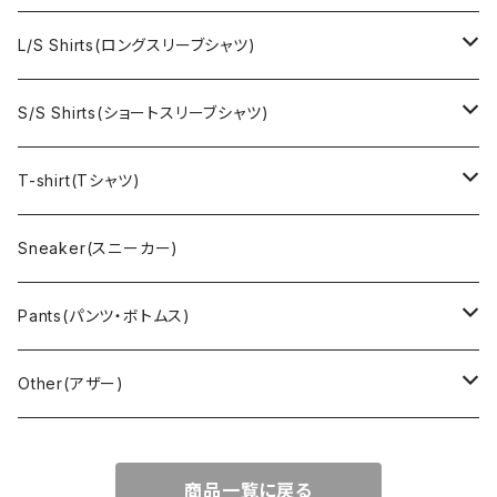
Ralph Laurne(ラルフローレン)
Reverse Weave(リバースウィーブ)
Ralph Lauren(ラルフローレン)
L/S Shirts(ロングスリーブシャツ)
Denim jacket(デニムジャケット)
Sports sweat(スポーツ スウェット)
Brand(ブランド)
Ralph Lauren(ラルフローレン)
S/S Shirts(ショートスリーブシャツ)
Vest(ベスト)
Character(キャラクター)
LACOSTE(ラコステ)
Brooks Brothers(ブルックスブラザーズ)
Ralph Lauren (ラルフローレン)
T-shirt(Tシャツ)
Outdoor(アウトドア)
Lee （リー）
Cardigan(カーディガン)
Military（ミリタリー）
Hawaiian(ハワイアン)
Champion(チャンピオン)
Sneaker(スニーカー)
Cover all(カバーオール)
Russell（ラッセル）
Vest(ベスト)
Euro(ヨーロッパ)
Military (ミリタリー )
Sport(スポーツ)
Pants(パンツ・ボトムス)
Nylon Jacket(ナイロンジャケット)
Military （ミリタリー）
Work（ワーク）
bowling（ボウリング）
Harley Davidson(ハーレーダビッドソン)
Carhartt,Dickies(カーハート、ディッキーズ)
Other(アザー)
Carhartt(カーハート )
柄
Outdoor（アウトドア）
BAND（バンド）
Over all,All in one
apron(エプロン)
商品一覧に戻る