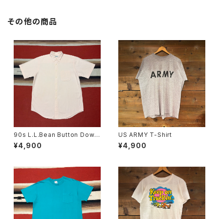
その他の商品
90s L.L.Bean Button Down
US ARMY T-Shirt
Short Sleeve Stripe Shirt s
¥4,900
¥4,900
ize M