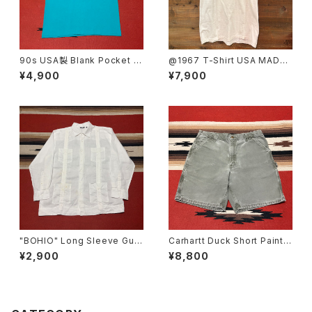
90s USA製 Blank Pocket T
@1967 T-Shirt USA MADE
-shirt size L
SIZE:L
¥4,900
¥7,900
"BOHIO" Long Sleeve Gua
Carhartt Duck Short Painte
yabera Shirt size XL
r W36
¥2,900
¥8,800