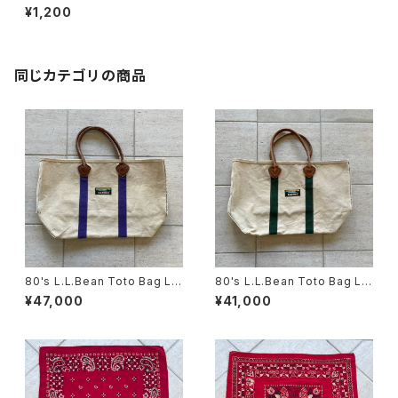
¥1,200
同じカテゴリの商品
80's L.L.Bean Toto Bag Le
80's L.L.Bean Toto Bag Le
ather Handle
ather Handle
¥47,000
¥41,000