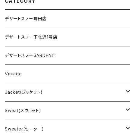
CATEGORY
デザートスノー町田店
デザートスノー下北沢1号店
デザートスノーGARDEN店
Vintage
Jacket(ジャケット)
US Military(ユーエスミリタリー)
Sweat(スウェット)
EURO Military(ユーロミリタリー）
Champion(チャンピオン)
Sweater(セーター)