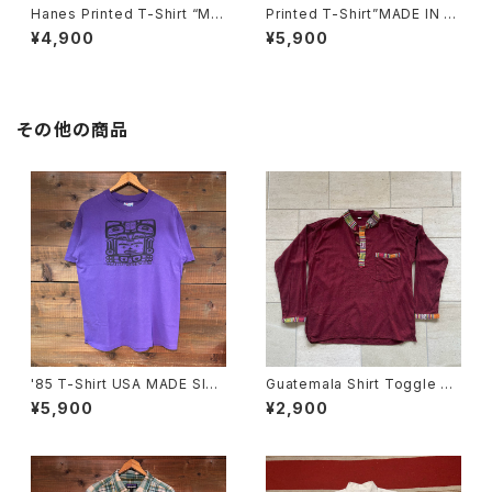
Hanes Printed T-Shirt “MA
Printed T-Shirt”MADE IN U
DE IN USA”
SA”
¥4,900
¥5,900
その他の商品
'85 T-Shirt USA MADE SIZ
Guatemala Shirt Toggle Bu
E:L
tton
¥5,900
¥2,900