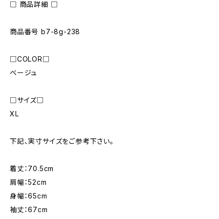
□ 商品詳細 □
商品番号 b7-8g-238
□COLOR□
ベージュ
□サイズ□
XL
下記、実寸サイズをご参考下さい。
着丈：70.5cm
肩幅：52cm
身幅：65cm
袖丈：67cm