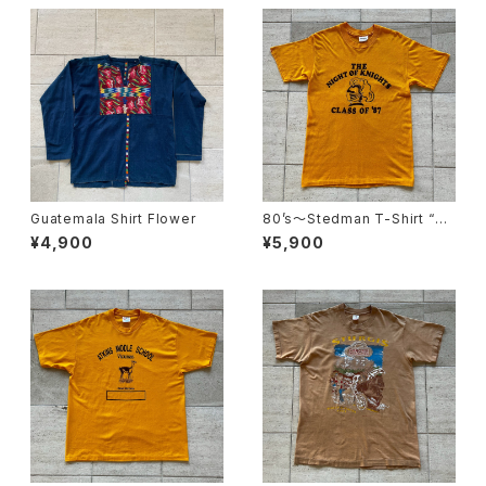
Guatemala Shirt Flower
80’s〜Stedman T-Shirt “M
ADE IN USA”
¥4,900
¥5,900