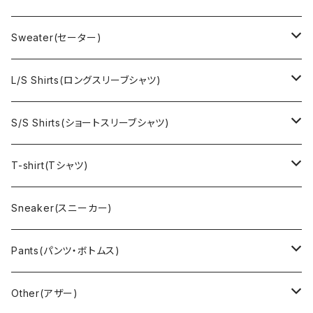
EURO Military(ユーロミリタリー）
Champion(チャンピオン)
Sweater(セーター)
Ralph Laurne(ラルフローレン)
Reverse Weave(リバースウィーブ)
Ralph Lauren(ラルフローレン)
L/S Shirts(ロングスリーブシャツ)
Denim jacket(デニムジャケット)
Sports sweat(スポーツ スウェット)
Brand(ブランド)
Ralph Lauren(ラルフローレン)
S/S Shirts(ショートスリーブシャツ)
Vest(ベスト)
Character(キャラクター)
LACOSTE(ラコステ)
Brooks Brothers(ブルックスブラザーズ)
Ralph Lauren (ラルフローレン)
T-shirt(Tシャツ)
Outdoor(アウトドア)
Lee （リー）
Cardigan(カーディガン)
Military（ミリタリー）
Hawaiian(ハワイアン)
Champion(チャンピオン)
Sneaker(スニーカー)
Cover all(カバーオール)
Russell（ラッセル）
Vest(ベスト)
Euro(ヨーロッパ)
Military (ミリタリー )
Sport(スポーツ)
Pants(パンツ・ボトムス)
Nylon Jacket(ナイロンジャケット)
Military （ミリタリー）
Work（ワーク）
bowling（ボウリング）
Harley Davidson(ハーレーダビッドソン)
Carhartt,Dickies(カーハート、ディッキーズ)
Other(アザー)