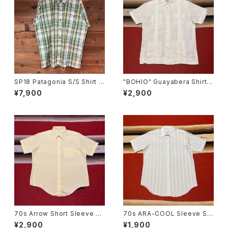
SP18 Patagonia S/S Shirt S
"BOHIO" Guayabera Shirt s
IZE:XL
ize L
¥7,900
¥2,900
70s Arrow Short Sleeve Sh
70s ARA-COOL Sleeve Str
irt size 17
ipe Shirt size 16
¥2,900
¥1,900