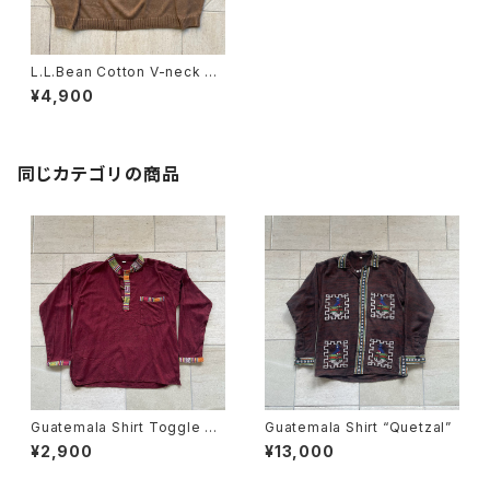
L.L.Bean Cotton V-neck sw
eater
¥4,900
同じカテゴリの商品
Guatemala Shirt Toggle Bu
Guatemala Shirt “Quetzal”
tton
¥2,900
¥13,000