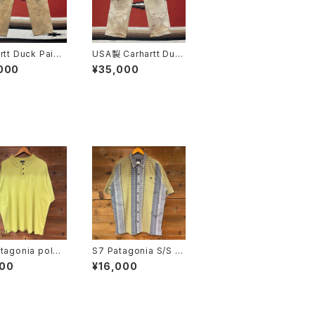
rtt Duck Paint
USA製 Carhartt Duc
ouble Knee" W
k Painter "Double K
000
¥35,000
nee" W36
tagonia polo
S7 Patagonia S/S S
 SIZE:XL
hirt SIZE:M
900
¥16,000