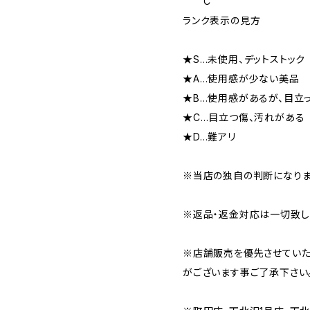
C
ランク表示の見方
★S…未使用、デットストック
★A…使用感が少ない美品
★B…使用感があるが、目立
★C…目立つ傷、汚れがある
★D…難アリ
※当店の独自の判断になりま
※返品・返金対応は一切致し
※店舗販売を優先させていた
がございます事ご了承下さい