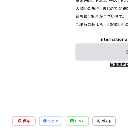
※町田店、下北沢1号店、下
入頂いた場合、まとめて発送
待ち頂く場合がございます。
ご理解の程よろしくお願いいた
Internationa
日本国内
保存
シェア
LINE
ポスト