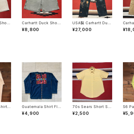
Short
Carhartt Duck Short
USA製 Carhartt Duc
Carha
Painter W36
k Painter "Double K
er "D
¥8,800
¥27,000
¥18,
nee"
31
hirt
Guatemala Shirt Flo
70s Sears Short Sle
S6 Pa
E:3XL
wer
eve Shirt size XL
shirt
¥4,900
¥2,500
¥5,