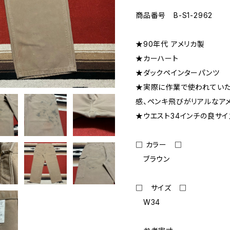
商品番号 B-S1-2962
★90年代 アメリカ製
★カーハート
★ダックペインターパンツ
★実際に作業で使われていた
感、ペンキ飛びがリアルなア
★ウエスト34インチの良サイ
□ カラー □
ブラウン
□ サイズ □
W34