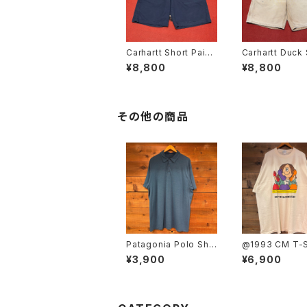
Carhartt Short Paint
Carhartt Duck 
er W34
Painter W36
¥8,800
¥8,800
その他の商品
Patagonia Polo Shir
@1993 CM T-S
t SIZE:XL
USA MADE SIZ
¥3,900
¥6,900