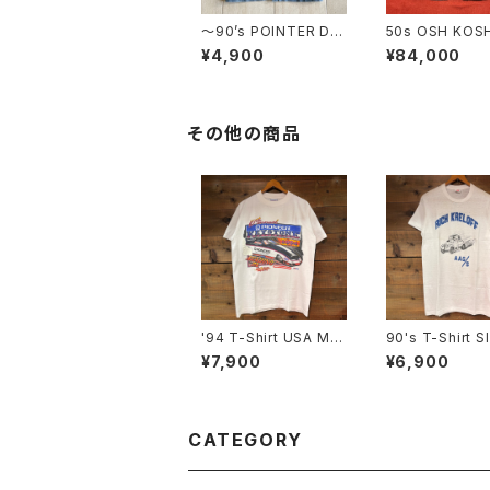
〜90’s POINTER De
50s OSH KOSH
nim Cover All
OSH Denim Ch
¥4,900
¥84,000
acket
その他の商品
'94 T-Shirt USA MA
90's T-Shirt S
DE SIZE:M
¥7,900
¥6,900
CATEGORY