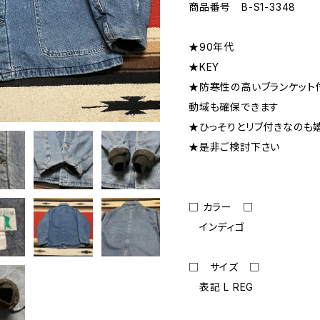
商品番号 B-S1-3348
★90年代
★KEY
★防寒性の高いブランケット
動域も確保できます
★ひっそりとリブ付きなのも
★是非ご検討下さい
□ カラー □
インディゴ
□ サイズ □
表記 L REG