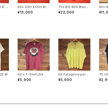
 B'G
80s OSH KOSH Blan
70s BIG BEN Blanke
90s N
ore J
ket Coverall size 4
t Coverall size 40
Cover
¥13,000
¥22,000
¥11,
8
IZE:M
90's T-ShirtUSA MA
S6 Patagonia polo
'15 U
DE SIZE:L
shirt SIZE:XL
SIZE:
¥5,900
¥5,900
¥2,