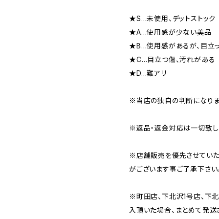
★S…未使用、デットストック
★A…使用感が少ない美品
★B…使用感があるが、目立
★C…目立つ傷、汚れがある
★D…難アリ
※当店の独自の判断になりま
※返品・返金対応は一切致し
※店舗販売を優先させていた
がございます事ご了承下さい
※町田店、下北沢1号店、下
入頂いた場合、まとめて発送