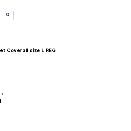
t Coverall size L REG
。
】