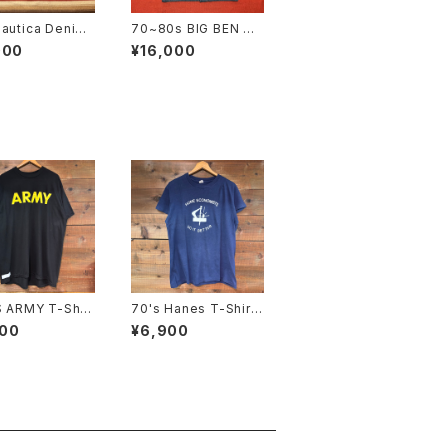
autica Denim
70~80s BIG BEN De
all size L
nim Coverall size 3
000
¥16,000
6
S ARMY T-Shirt
70's Hanes T-Shirt
L
SIZE:L
900
¥6,900