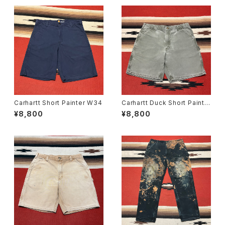
Carhartt Short Painter W34
Carhartt Duck Short Painte
r W36
¥8,800
¥8,800