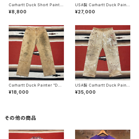
Carhartt Duck Short Painte
USA製 Carhartt Duck Paint
r W36
er "Double Knee"
¥8,800
¥27,000
Carhartt Duck Painter "Dou
USA製 Carhartt Duck Paint
ble Knee" W31
er "Double Knee" W36
¥18,000
¥35,000
その他の商品