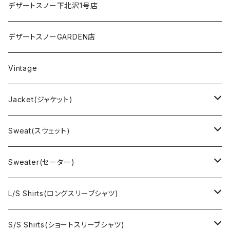
デザートスノー下北沢1号店
デザートスノーGARDEN店
Vintage
Jacket(ジャケット)
US Military(ユーエスミリタリー)
Sweat(スウェット)
EURO Military(ユーロミリタリー）
Champion(チャンピオン)
Sweater(セーター)
Ralph Laurne(ラルフローレン)
Reverse Weave(リバースウィーブ)
Ralph Lauren(ラルフローレン)
L/S Shirts(ロングスリーブシャツ)
Denim jacket(デニムジャケット)
Sports sweat(スポーツ スウェット)
Brand(ブランド)
Ralph Lauren(ラルフローレン)
S/S Shirts(ショートスリーブシャツ)