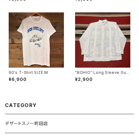
90's T-Shirt SIZE:M
"BOHIO" Long Sleeve Gua
yabera Shirt size XL
¥6,900
¥2,900
CATEGORY
デザートスノー町田店