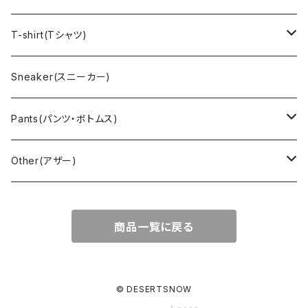
Vest(ベスト)
Character(キャラクター)
LACOSTE(ラコステ)
Brooks Brothers(ブルックスブラザーズ)
Ralph Lauren (ラルフローレン)
T-shirt(Tシャツ)
Outdoor(アウトドア)
Lee （リー）
Cardigan(カーディガン)
Military（ミリタリー）
Hawaiian(ハワイアン)
Champion(チャンピオン)
Sneaker(スニーカー)
Cover all(カバーオール)
Russell（ラッセル）
Vest(ベスト)
Euro(ヨーロッパ)
Military (ミリタリー )
Sport(スポーツ)
Pants(パンツ・ボトムス)
Nylon Jacket(ナイロンジャケット)
Military （ミリタリー）
Work（ワーク）
bowling（ボウリング）
Harley Davidson(ハーレーダビッドソン)
Carhartt,Dickies(カーハート、ディッキーズ)
Other(アザー)
Carhartt(カーハート )
柄
Outdoor（アウトドア）
BAND（バンド）
Over all,All in one
apron(エプロン)
商品一覧に戻る
Long Coat(ロングコート)
Outdoor(アウトドア)
SK-8(スケート)
US Military（ユーエスミリタリー）
Bag(バッグ)
Sport(スポーツ)
Character（キャラクター）
Animal (アニマル)
EURO Military(ユーロミリタリー)
© DESERTSNOW