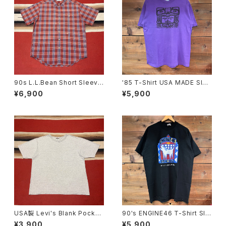
90s L.L.Bean Short Sleeve
'85 T-Shirt USA MADE SIZ
Check Shirt size L
E:L
¥6,900
¥5,900
USA製 Levi's Blank Pocket
90's ENGINE46 T-Shirt SIZ
T-shirt size XL
E:XL
¥3,900
¥5,900