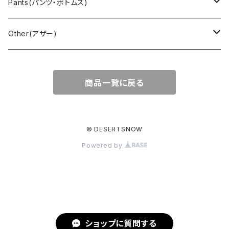
Cover all(カバーオール)
Russell（ラッセル）
Vest(ベスト)
Euro(ヨーロッパ)
Military (ミリタリー )
Sport(スポーツ)
Pants(パンツ・ボトムス)
Nylon Jacket(ナイロンジャケット)
Military （ミリタリー）
Work（ワーク）
bowling（ボウリング）
Harley Davidson(ハーレーダビッドソン)
Carhartt,Dickies(カーハート、ディッキーズ)
Other(アザー)
Carhartt(カーハート )
柄
Outdoor（アウトドア）
BAND（バンド）
Over all,All in one
apron(エプロン)
商品一覧に戻る
Long Coat(ロングコート)
Outdoor(アウトドア)
SK-8(スケート)
US Military（ユーエスミリタリー）
Bag(バッグ)
Sport(スポーツ)
Character（キャラクター）
Animal (アニマル)
EURO Military(ユーロミリタリー)
© DESERTSNOW
Powered by
Shop coat（ショップコート）
Flannel(フランネル)
carhartt(カーハート)
Ralph Lauren(ラルフローレン)
EURO WORK(ユーロワーク)
Western(ウエスタン)
Character(キャラ)
Painter(ペインター)
Leather Jacket(レザージャケット)
PENDLETON（ペンドルトン）
Hard Rock CAFE(ハードロックカフェ)
Slacks(スラックス）
ショップに質問する