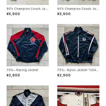
90’s Champion Coach Jac
90’s Champion Coach Jac
ket “USA MADE”
ket “USA MADE”
¥5,900
¥3,900
70’s~ Racing Jacket
70’s~ Nylon Jacket “USA
MADE”
¥2,900
¥2,900