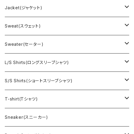
Jacket(ジャケット)
US Military(ユーエスミリタリー)
Sweat(スウェット)
EURO Military(ユーロミリタリー）
Champion(チャンピオン)
Sweater(セーター)
Ralph Laurne(ラルフローレン)
Reverse Weave(リバースウィーブ)
Ralph Lauren(ラルフローレン)
L/S Shirts(ロングスリーブシャツ)
Denim jacket(デニムジャケット)
Sports sweat(スポーツ スウェット)
Brand(ブランド)
Ralph Lauren(ラルフローレン)
S/S Shirts(ショートスリーブシャツ)
Vest(ベスト)
Character(キャラクター)
LACOSTE(ラコステ)
Brooks Brothers(ブルックスブラザーズ)
Ralph Lauren (ラルフローレン)
T-shirt(Tシャツ)
Outdoor(アウトドア)
Lee （リー）
Cardigan(カーディガン)
Military（ミリタリー）
Hawaiian(ハワイアン)
Champion(チャンピオン)
Sneaker(スニーカー)