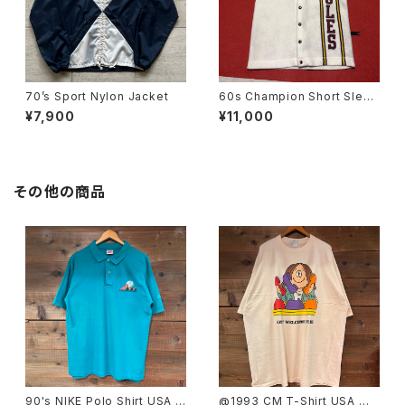
70’s Sport Nylon Jacket
60s Champion Short Sleev
e Stadium Jacket size S
¥7,900
¥11,000
その他の商品
90's NIKE Polo Shirt USA M
@1993 CM T-Shirt USA MA