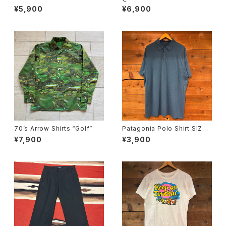
ADE SIZE:L
DE SIZE:3XL
¥5,900
¥6,900
70’s Arrow Shirts “Golf”
Patagonia Polo Shirt SIZE:
XL
¥7,900
¥3,900